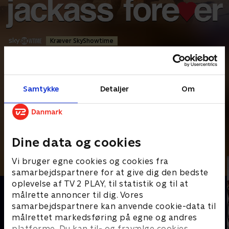
Kræver SkyShowtime
Komedie
•
1 t. 32 min
•
2022
•
Prøv TV 2 Play*
Samtykke
Detaljer
Om
*tilkøbes til TV 2 Play abonnement
Efter 11 år vender Johnny Knoxville, Steve-O og resten af
banden tilbage med endnu en omgang hylende
...
Læs mere
Dine data og cookies
Andre så også
Vi bruger egne cookies og cookies fra
samarbejdspartnere for at give dig den bedste
oplevelse af TV 2 PLAY, til statistik og til at
målrette annoncer til dig. Vores
samarbejdspartnere kan anvende cookie-data til
målrettet markedsføring på egne og andres
platforme. Du kan til- og fravælge cookies