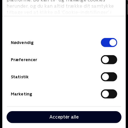
herunder, og du kan altid trække dit samtykke
tilbage ved at klikke på ’Cookie-indstillinger’ i
bunden af siden. Læs mere om hvordan TV 2
behandler dine oplysninger i
TV 2s privatlivspolitik
.
Om TV 2 Play
Kanaler
Samtykkevalg
Priser og abonnement
TV 2
Nødvendig
Her kan du se TV 2 Play
TV 2 Sport
Gavekort til TV 2 Play
TV 2 News
Præferencer
Support og
TV 2 Echo
Kundecenter
TV 2 Fri
Vilkår og betingelser
TV 2 Charlie
Statistik
TV 2 NEWS i offentligt
C More
rum
BritBox
Marketing
SkyShowtime
Oiii
Kategorier
Populært
Acceptér alle
Børn
Klovn
Serier
Badehotellet