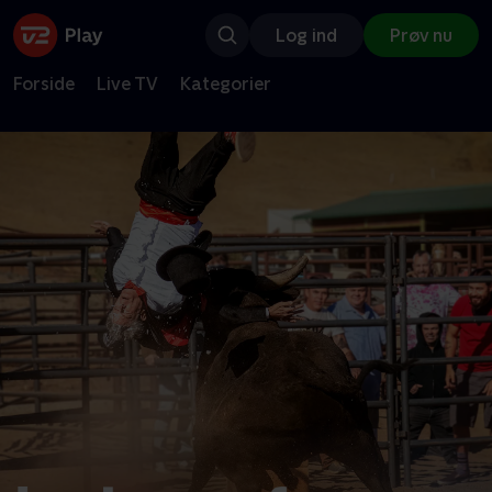
Log ind
Prøv nu
Forside
Live TV
Kategorier