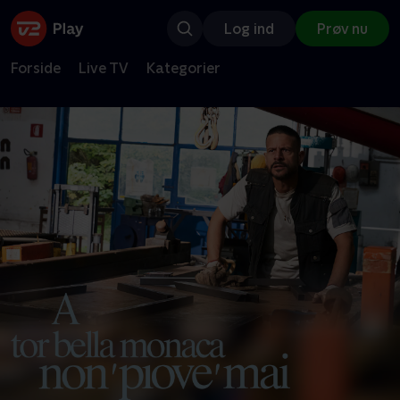
Log ind
Prøv nu
Forside
Live TV
Kategorier