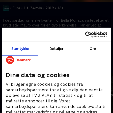
•
Film
•
1 t. 34 min
•
2019
•
16+
I det barske, romerske kvarter Tor Bella Monaca, rystet efter et
brud, står Mauro over for en dyb erkendelse. Han er ved at
finde ud af, om ondskab er et medfødt træk, eller noget man
bliver som følge af omgivelsernes udfordringer?
Samtykke
Detaljer
Om
Kræver tilkøb
Mere indhold fra Disney+
Dine data og cookies
Vi bruger egne cookies og cookies fra
samarbejdspartnere for at give dig den bedste
oplevelse af TV 2 PLAY, til statistik og til at
målrette annoncer til dig. Vores
samarbejdspartnere kan anvende cookie-data til
målrettet markedsføring på egne og andres