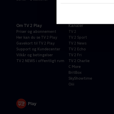
Om TV 2 Play
Kanaler
Priser og abonnement
TV 2
Her kan du se TV 2 Play
TV 2 Sport
Gavekort til TV 2 Play
TV 2 News
Support og Kundecenter
TV 2 Echo
Vilkår og betingelser
TV 2 Fri
TV 2 NEWS i offentligt rum
TV 2 Charlie
C More
BritBox
SkyShowtime
Oiii