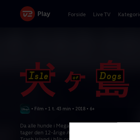
Forside
Live TV
Kategori
•
Film
•
1 t. 43 min
•
2018
•
6+
Da alle hunde i MegasakiCity en dag sendes på los
tager den 12-årige Atari sagen i egen hånd og begi
Trash Island i håb om at finde sin vagthund Spots