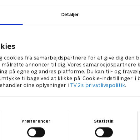
Detaljer
kies
g cookies fra samarbejdspartnere for at give dig den b
l at målrette annoncer til dig. Vores samarbejdspartner
ing på egne og andres platforme. Du kan til- og fravæl
amtykke tilbage ved at klikke på ’Cookie-indstillinger’ i
handler dine oplysninger i
TV 2s privatlivspolitik
.
Samtykkevalg
Præferencer
Statistik
Star Wars: Visions Presents - The Ninth Jedi
L
Serier • 1 sæsoner
2