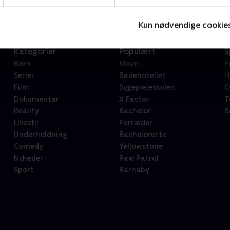
Kun nødvendige cookie
Kategorier
Populært
S
Børn
Klovn
F
Serier
Badehotellet
H
Film
Sygeplejeskolen
C
Dokumentar
X Factor
T
Reality
Bachelor
B
Livsstil
Forræder
Underholdning
Bachelorette
Comedy
Yellowstone
Nyheder
Paw Patrol
Sport
Barnaby