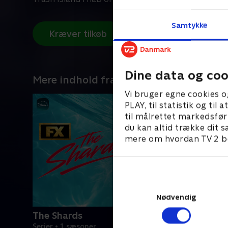
Samtykke
Kræver tilkøb
Dine data og coo
Mere indhold fra Disney+
Vi bruger egne cookies o
PLAY, til statistik og ti
til målrettet markedsfør
du kan altid trække dit s
mere om hvordan TV 2 be
Nødvendig
The Shards
Serier • 1 sæsoner