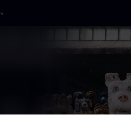
er
sepladsen,
ver sig til
.