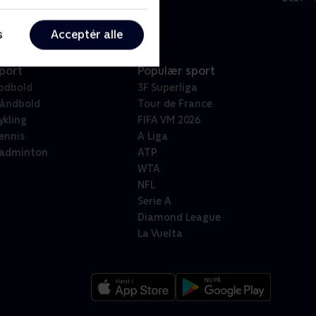
s
Acceptér alle
port
Populær sport
odbold
3F Superliga
åndbold
Tour de France
ykling
FIFA VM 2026
ennis
A Liga
adminton
ATP
WTA
NFL
Serie A
Diamond League
La Vuelta