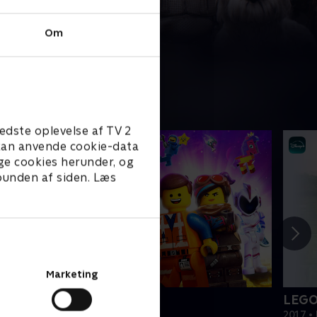
Om
edste oplevelse af TV 2
e kan anvende cookie-data
ge cookies herunder, og
 bunden af siden. Læs
Marketing
EGO filmen 2
LEGO
019 • Film • 1 t. 47 min
2017 • 