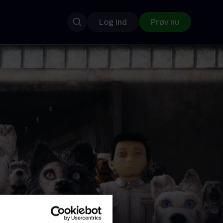
Log ind
Prøv nu