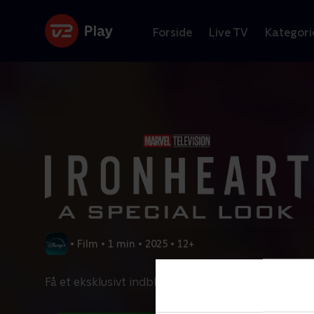
Forside
Live TV
Kategori
•
Film
•
1 min
•
2025
•
12+
Få et eksklusivt indblik i Ironheart, der kommer p