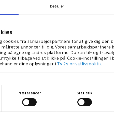
Detaljer
kies
g cookies fra samarbejdspartnere for at give dig den b
l at målrette annoncer til dig. Vores samarbejdspartner
ing på egne og andres platforme. Du kan til- og fravæl
amtykke tilbage ved at klikke på ’Cookie-indstillinger’ i
handler dine oplysninger i
TV 2s privatlivspolitik
.
Samtykkevalg
Præferencer
Statistik
Star Wars: Visions Presents - The Ninth Jedi
L
Serier • 1 sæsoner
2