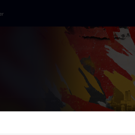
er
å Disney+.