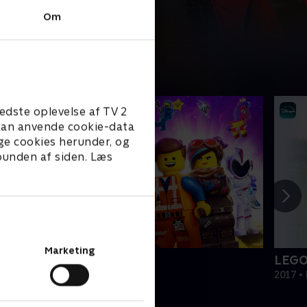
Om
edste oplevelse af TV 2
e kan anvende cookie-data
ge cookies herunder, og
 bunden af siden. Læs
Marketing
EGO filmen 2
LEGO
019 • Film • 1 t. 47 min
2017 • 