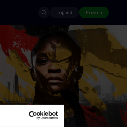
Log ind
Prøv nu