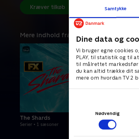
Kræver tilkøb
Samtykke
Mere indhold fra Disney+
Dine data og coo
Vi bruger egne cookies o
PLAY, til statistik og ti
til målrettet markedsfør
du kan altid trække dit s
mere om hvordan TV 2 be
Nødvendig
The Shards
Serier • 1 sæsoner