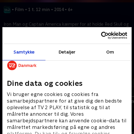
•
Film
•
1 t. 12 min
•
2014
•
6+
Iron Man og Captain America kæmper for at holde Red Skull og
Taskmaster fra at slippe en Hydrahær fri i verden
Kræver tilkøb
Samtykke
Detaljer
Om
Mere indhold fra Disney+
Dine data og cookies
Vi bruger egne cookies og cookies fra
samarbejdspartnere for at give dig den bedste
oplevelse af TV 2 PLAY, til statistik og til at
målrette annoncer til dig. Vores
samarbejdspartnere kan anvende cookie-data til
målrettet markedsføring på egne og andres
The Shards
Star Wars: V
platforme. Du kan til- og fravælge cookies