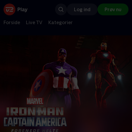
Log ind
Prøv nu
Forside
Live TV
Kategorier