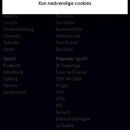
Film
Sygeplejeskolen
Kun nødvendige cookies
Dokumentar
X Factor
Reality
Bachelor
Livsstil
Forræder
Underholdning
Bachelorette
Comedy
Yellowstone
Nyheder
Paw Patrol
Sport
Barnaby
Sport
Populær sport
Fodbold
3F Superliga
Håndbold
Tour de France
Cykling
FIFA VM 2026
Tennis
A Liga
Badminton
ATP
WTA
NFL
Serie A
Diamond League
La Vuelta