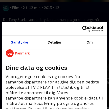
•
Film
•
2 t. 12 min
•
2013
•
12+
Da Tony Starks verden bryder sammen, plager et spørgsmål
ham: Skaber manden dragten, eller skaber dragten manden?
Kræver tilkøb
Samtykke
Detaljer
Om
Mere indhold fra Disney+
Dine data og cookies
Vi bruger egne cookies og cookies fra
samarbejdspartnere for at give dig den bedste
oplevelse af TV 2 PLAY, til statistik og til at
målrette annoncer til dig. Vores
samarbejdspartnere kan anvende cookie-data til
målrettet markedsføring på egne og andres
The Shards
Star Wars: V
platforme. Du kan til- og fravælge cookies