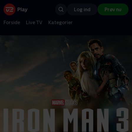
Log ind
Prøv nu
Forside
Live TV
Kategorier