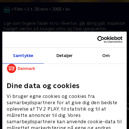
•
Film
•
1 t. 30 min
•
2003
•
6+
Lige som tingene falder til ro i Riverton, går alting galt. Inspektør
Gadget sættes på tvungen orlov og Claw igangsætter
"århundredets forbrydelse," og borgmesteren afslører en ny,
forbedret hun-Gadget. Kan det blive værre for vores helt?
Samtykke
Detaljer
Om
Kræver tilkøb
Mere indhold fra Disney+
Dine data og cookies
Vi bruger egne cookies og cookies fra
samarbejdspartnere for at give dig den bedste
oplevelse af TV 2 PLAY, til statistik og til at
målrette annoncer til dig. Vores
samarbejdspartnere kan anvende cookie-data til
målrettet markedsføring på egne og andres