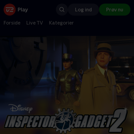
Log ind
Prøv nu
Forside
Live TV
Kategorier