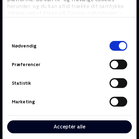
herunder, og du kan altid trække dit samtykke
tilbage ved at klikke på ’Cookie-indstillinger’ i
bunden af siden. Læs mere om hvordan TV 2
behandler dine oplysninger i
TV 2s privatlivspolitik
.
Om TV 2 Play
Kanaler
Samtykkevalg
Priser og abonnement
TV 2
Nødvendig
Her kan du se TV 2 Play
TV 2 Sport
Gavekort til TV 2 Play
TV 2 News
Præferencer
Support og
TV 2 Echo
Kundecenter
TV 2 Fri
Vilkår og betingelser
TV 2 Charlie
Statistik
TV 2 NEWS i offentligt
C More
rum
BritBox
Marketing
SkyShowtime
Oiii
Kategorier
Populært
Acceptér alle
Børn
Klovn
Serier
Badehotellet