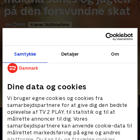
på den forsvundne skat
Kræver SkyShowtime
Action
•
1 t. 50 min
•
1981
•
Prøv TV 2 Play*
Samtykke
Detaljer
Om
*tilkøbes til TV 2 Play abonnement
I 1936 bliver arkæolog og eventyrer Indiana Jones (Harrison
Ford) hyret af den amerikanske stat til at finde
...
Læs mere
Dine data og cookies
Andre så også
Vi bruger egne cookies og cookies fra
samarbejdspartnere for at give dig den bedste
oplevelse af TV 2 PLAY, til statistik og til at
målrette annoncer til dig. Vores
samarbejdspartnere kan anvende cookie-data til
målrettet markedsføring på egne og andres
platforme. Du kan til- og fravælge cookies