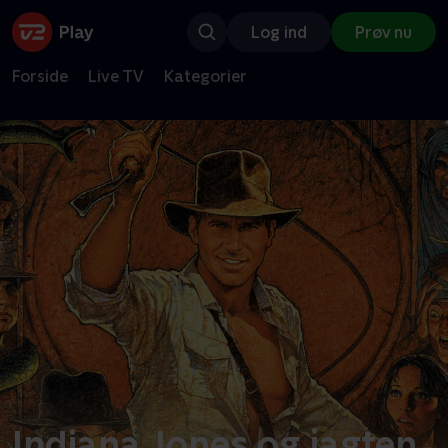
Log ind
Prøv nu
Forside
Live TV
Kategorier
Indiana Jones og jagten