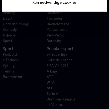
Film
Sygeplejeskolen
Kun nødvendige cookies
Dokumentar
X Factor
Reality
Bachelor
Livsstil
Forræder
Underholdning
Bachelorette
Comedy
Yellowstone
Nyheder
Paw Patrol
Sport
Barnaby
Sport
Populær sport
Fodbold
3F Superliga
Håndbold
Tour de France
Cykling
FIFA VM 2026
Tennis
A Liga
Badminton
ATP
WTA
NFL
Serie A
Diamond League
La Vuelta