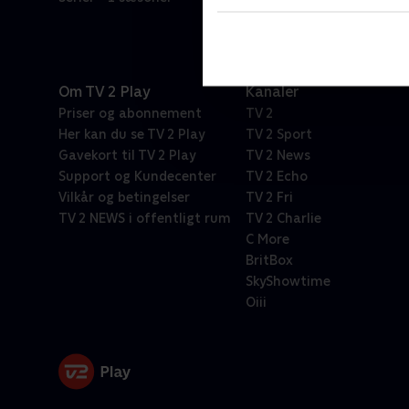
Om TV 2 Play
Kanaler
Priser og abonnement
TV 2
Her kan du se TV 2 Play
TV 2 Sport
Gavekort til TV 2 Play
TV 2 News
Support og Kundecenter
TV 2 Echo
Vilkår og betingelser
TV 2 Fri
TV 2 NEWS i offentligt rum
TV 2 Charlie
C More
BritBox
SkyShowtime
Oiii