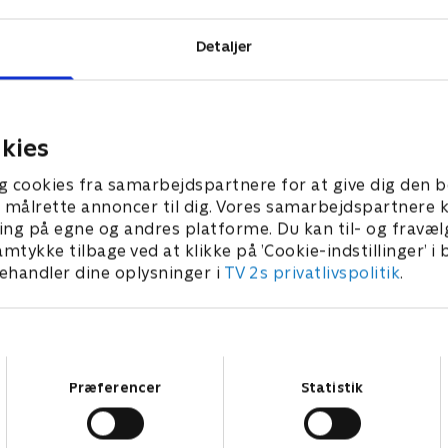
Detaljer
kies
g cookies fra samarbejdspartnere for at give dig den b
l at målrette annoncer til dig. Vores samarbejdspartner
ing på egne og andres platforme. Du kan til- og fravæl
amtykke tilbage ved at klikke på ’Cookie-indstillinger’ i
handler dine oplysninger i
TV 2s privatlivspolitik
.
Samtykkevalg
Præferencer
Statistik
Star Wars: Visions Presents - The Ninth Jedi
L
Serier • 1 sæsoner
2