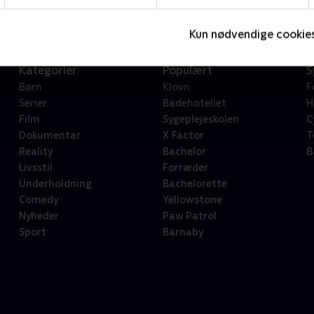
Kun nødvendige cookie
Kategorier
Populært
S
Børn
Klovn
F
Serier
Badehotellet
H
Film
Sygeplejeskolen
C
Dokumentar
X Factor
T
Reality
Bachelor
B
Livsstil
Forræder
Underholdning
Bachelorette
Comedy
Yellowstone
Nyheder
Paw Patrol
Sport
Barnaby