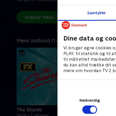
Samtykke
Kræver tilkøb
Dine data og coo
Mere indhold fra Disney+
Vi bruger egne cookies o
PLAY, til statistik og ti
til målrettet markedsfør
du kan altid trække dit s
mere om hvordan TV 2 be
Nødvendig
The Shards
Serier • 1 sæsoner