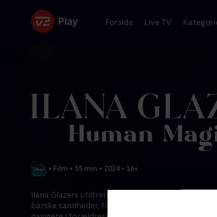
Forside
Live TV
Kategori
•
Film
•
55 min
•
2024
•
16+
Ilana Glazers ufiltrerede standup-special dykker ne
barske sandheder, fra den smerteligt akavede gymn
navigere i forældreskabet som potrygende mor.