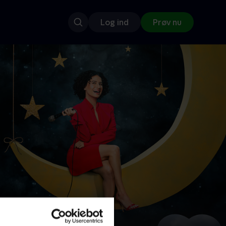
Log ind
Prøv nu