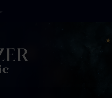
er
d i livets
asietid til at