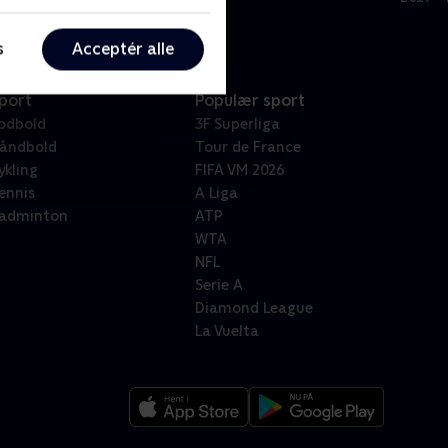
s
Acceptér alle
port
Populær sport
odbold
3F Superliga
åndbold
Tour de France
ykling
FIFA VM 2026
ennis
A Liga
adminton
ATP
WTA
NFL
Serie A
Diamond League
La Vuelta