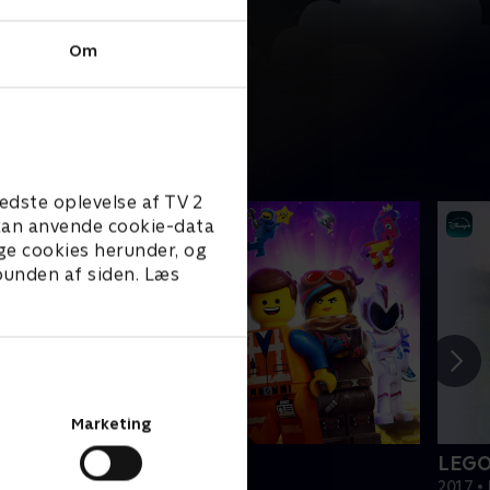
Om
edste oplevelse af TV 2
e kan anvende cookie-data
ge cookies herunder, og
 bunden af siden. Læs
Marketing
EGO filmen 2
LEGO
019 • Film • 1 t. 47 min
2017 • 