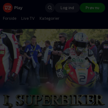
Log ind
Prøv nu
Forside
Live TV
Kategorier