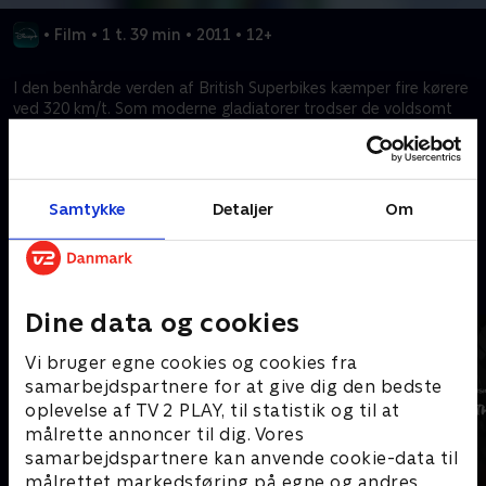
•
Film
•
1 t. 39 min
•
2011
•
12+
I den benhårde verden af British Superbikes kæmper fire kørere
ved 320 km/t. Som moderne gladiatorer trodser de voldsomt
vejr og sætter alt på spil i hvert sving. Gennem sejre og styrt vil
kun én stå tilbage som den sande mester.
Samtykke
Detaljer
Om
Kræver tilkøb
Mere indhold fra Disney+
Dine data og cookies
Vi bruger egne cookies og cookies fra
samarbejdspartnere for at give dig den bedste
oplevelse af TV 2 PLAY, til statistik og til at
målrette annoncer til dig. Vores
samarbejdspartnere kan anvende cookie-data til
målrettet markedsføring på egne og andres