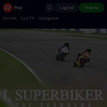
Log ind
Prøv nu
Forside
Live TV
Kategorier