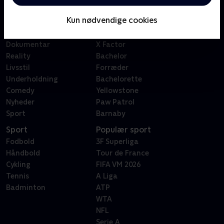
Børn
Klovn
Kun nødvendige cookies
Serier
Badehotellet
Film
Sygeplejeskolen
Dokumentar
X Factor
Reality
Bachelor
Livsstil
Forræder
Underholdning
Bachelorette
Comedy
Yellowstone
Nyheder
Paw Patrol
Sport
Barnaby
Sport
Populær sport
Fodbold
3F Superliga
Håndbold
Tour de France
Cykling
FIFA VM 2026
Tennis
A Liga
Badminton
ATP
WTA
NFL
Serie A