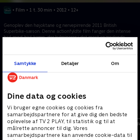
•
Film
•
1 t. 30 min
•
2012
•
12+
Genoplev den højoktane og nervepirrende 2011 British
Superbike-sæson. Denne actionfyldte film fanger den intense
hjul-mod-hjul-kamp, der kulminerer i det mest spændende
finaleløb i historien – nok det mest nervepirrende
motorcykelløb nogensinde.
Samtykke
Detaljer
Om
Kræver tilkøb
Mere indhold fra Disney+
Dine data og cookies
Vi bruger egne cookies og cookies fra
samarbejdspartnere for at give dig den bedste
oplevelse af TV 2 PLAY, til statistik og til at
målrette annoncer til dig. Vores
samarbejdspartnere kan anvende cookie-data til