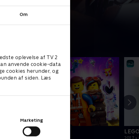
Om
edste oplevelse af TV 2
e kan anvende cookie-data
ge cookies herunder, og
 bunden af siden. Læs
Marketing
EGO filmen 2
LEGO
019 • Film • 1 t. 47 min
2017 • 