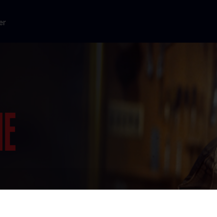
er
 sammen med en
ger ikke
am.