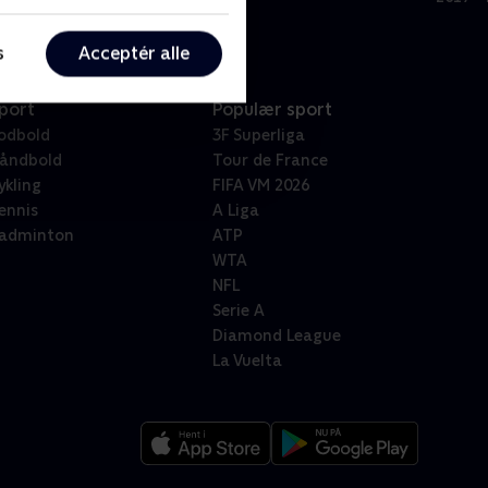
s
Acceptér alle
port
Populær sport
odbold
3F Superliga
åndbold
Tour de France
ykling
FIFA VM 2026
ennis
A Liga
adminton
ATP
WTA
NFL
Serie A
Diamond League
La Vuelta