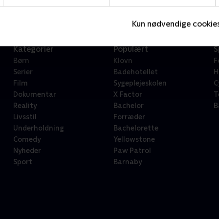
Kun nødvendige cookie
Kategorier
Populært
S
Børn
Klovn
F
Serier
Badehotellet
H
Film
Sygeplejeskolen
C
Dokumentar
X Factor
T
Reality
Bachelor
B
Livsstil
Forræder
Underholdning
Bachelorette
Comedy
Yellowstone
Nyheder
Paw Patrol
Sport
Barnaby