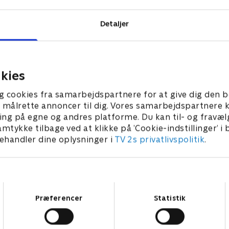
Detaljer
kies
g cookies fra samarbejdspartnere for at give dig den b
l at målrette annoncer til dig. Vores samarbejdspartner
ing på egne og andres platforme. Du kan til- og fravæl
amtykke tilbage ved at klikke på ’Cookie-indstillinger’ i
handler dine oplysninger i
TV 2s privatlivspolitik
.
Samtykkevalg
Præferencer
Statistik
Star Wars: Visions Presents - The Ninth Jedi
L
Serier • 1 sæsoner
2