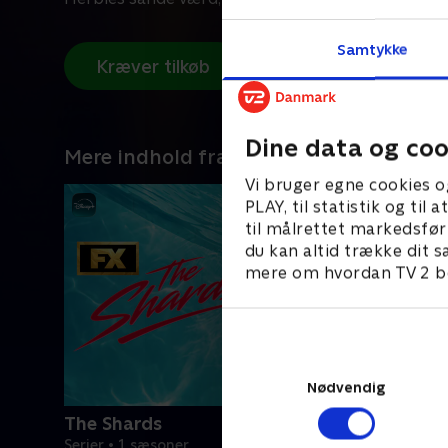
Samtykke
Kræver tilkøb
Dine data og coo
Mere indhold fra Disney+
Vi bruger egne cookies o
PLAY, til statistik og ti
til målrettet markedsfør
du kan altid trække dit s
mere om hvordan TV 2 be
Nødvendig
The Shards
Serier • 1 sæsoner