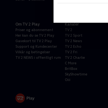
Om TV 2 Play
Kanaler
Priser og abonnement
TV 2
Her kan du se TV 2 Play
TV 2 Sport
Gavekort til TV 2 Play
TV 2 News
Support og Kundecenter
TV 2 Echo
Vilkår og betingelser
TV 2 Fri
TV 2 NEWS i offentligt rum
TV 2 Charlie
C More
BritBox
SkyShowtime
Oiii