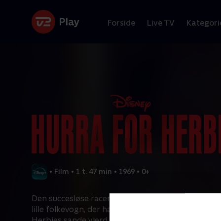
Forside
Live TV
Kategori
•
Film
•
1 t. 47 min
•
1969
•
0+
Den succesløse racerkører Jim Douglas slår sig
lille folkevogn, der har sin egen mening. Han opda
Herbies sande værd, før en lumsk rival vil stjæle h