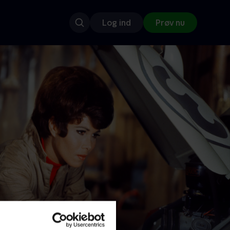
Log ind
Prøv nu