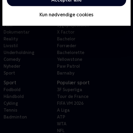
Kategorier
Populært
Børn
Klovn
Kun nødvendige cookies
Serier
Badehotellet
Film
Sygeplejeskolen
Dokumentar
X Factor
Reality
Bachelor
Livsstil
Forræder
Underholdning
Bachelorette
Comedy
Yellowstone
Nyheder
Paw Patrol
Sport
Barnaby
Sport
Populær sport
Fodbold
3F Superliga
Håndbold
Tour de France
Cykling
FIFA VM 2026
Tennis
A Liga
Badminton
ATP
WTA
NFL