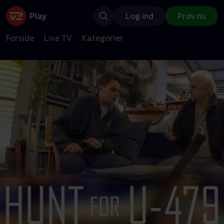
Log ind
Prøv nu
Forside
Live TV
Kategorier