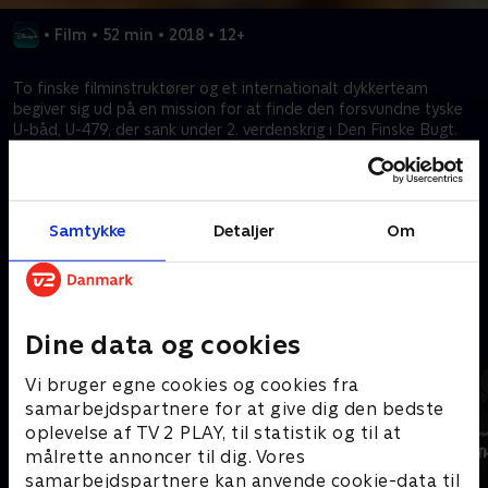
•
Film
•
52 min
•
2018
•
12+
To finske filminstruktører og et internationalt dykkerteam
begiver sig ud på en mission for at finde den forsvundne tyske
U-båd, U-479, der sank under 2. verdenskrig i Den Finske Bugt.
Trods en sovjettisk påstand om, at den blev sunket af U-båden
Lembit får ubesvarede spørgsmål filmskaberne til at undersøge
mysteriet på egen hånd.
Samtykke
Detaljer
Om
Kræver tilkøb
Mere indhold fra Disney+
Dine data og cookies
Vi bruger egne cookies og cookies fra
samarbejdspartnere for at give dig den bedste
oplevelse af TV 2 PLAY, til statistik og til at
målrette annoncer til dig. Vores
samarbejdspartnere kan anvende cookie-data til