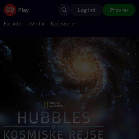
Log ind
Prøv nu
Forside
Live TV
Kategorier