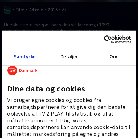
•
Film
•
44 min
•
2015
•
6+
Hubble-rumteleskopet har siden sin lancering i 1990
revolutioneret vores forståelse af universet og er blevet et
globalt ikon.
Kræver tilkøb
Samtykke
Detaljer
Om
Mere indhold fra Disney+
Dine data og cookies
Vi bruger egne cookies og cookies fra
samarbejdspartnere for at give dig den bedste
oplevelse af TV 2 PLAY, til statistik og til at
målrette annoncer til dig. Vores
samarbejdspartnere kan anvende cookie-data til
målrettet markedsføring på egne og andres