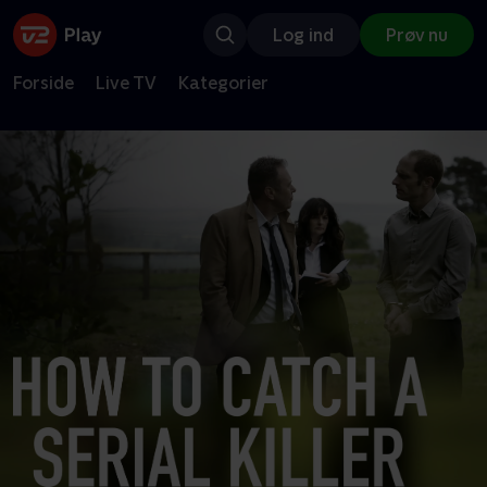
Log ind
Prøv nu
Forside
Live TV
Kategorier