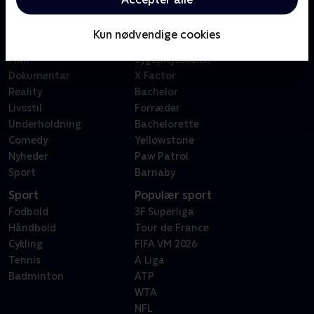
Kategorier
Populært
Børn
Klovn
Kun nødvendige cookies
Serier
Badehotellet
Film
Sygeplejeskolen
Dokumentar
X Factor
Reality
Bachelor
Livsstil
Forræder
Underholdning
Bachelorette
Comedy
Yellowstone
Nyheder
Paw Patrol
Sport
Barnaby
Sport
Populær sport
Fodbold
3F Superliga
Håndbold
Tour de France
Cykling
FIFA VM 2026
Tennis
A Liga
Badminton
ATP
WTA
NFL