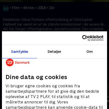
•
Film
•
44 min
•
2018
•
16+
Detektiven Steve Fulchers efterforskning af Christopher
Halliwell har været en af de største krimihistorier i de senere år,
der har fanget offentlighedens opmærksomhed. Den strækker
sig over mere end et årti, adskillige mord, to meget omtalte
retssager og en uopretteligt skadet karriere, og det er historien
om en politibetjents ihærdige jagt på en seriemorder, fast
besluttet på at opnå retfærdighed.
Samtykke
Detaljer
Om
Kræver tilkøb
Mere indhold fra Disney+
Dine data og cookies
Vi bruger egne cookies og cookies fra
samarbejdspartnere for at give dig den bedste
oplevelse af TV 2 PLAY, til statistik og til at
målrette annoncer til dig. Vores
samarbejdspartnere kan anvende cookie-data til