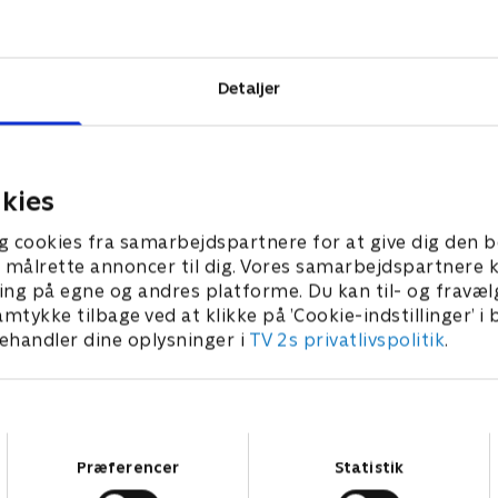
over
ert aspekt
olution,
Detaljer
kies
g cookies fra samarbejdspartnere for at give dig den b
l at målrette annoncer til dig. Vores samarbejdspartner
ing på egne og andres platforme. Du kan til- og fravæl
amtykke tilbage ved at klikke på ’Cookie-indstillinger’ i
handler dine oplysninger i
TV 2s privatlivspolitik
.
Samtykkevalg
Præferencer
Statistik