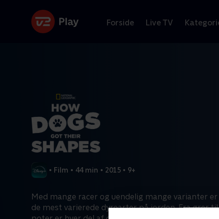
Forside
Live TV
Kategori
•
Film
•
44 min
•
2015
•
9+
Med mange racer og uendelig mange varianter er
de mest varierede dyrearter på jorden. Fra ører til h
poter er hver del af deres krop specielt strukturere