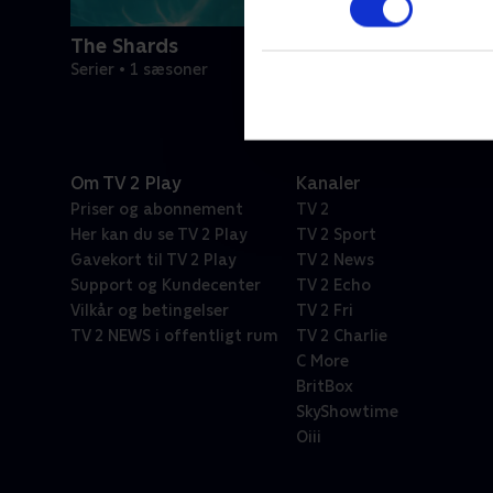
The Shards
Serier • 1 sæsoner
Om TV 2 Play
Kanaler
Priser og abonnement
TV 2
Her kan du se TV 2 Play
TV 2 Sport
Gavekort til TV 2 Play
TV 2 News
Support og Kundecenter
TV 2 Echo
Vilkår og betingelser
TV 2 Fri
TV 2 NEWS i offentligt rum
TV 2 Charlie
C More
BritBox
SkyShowtime
Oiii