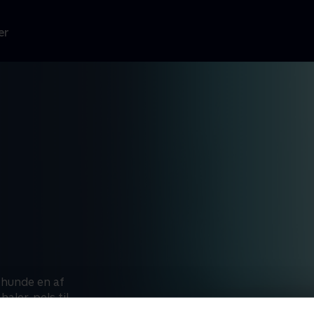
er
 hunde en af
aler, pels til
t til at tjene