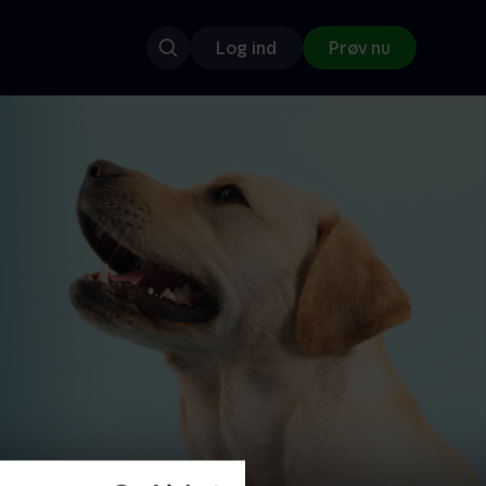
Log ind
Prøv nu