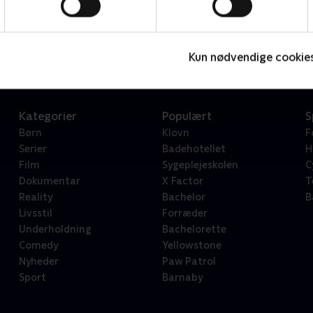
Star Wars: Visions Presents - The Ninth Jedi
L
Serier • 1 sæsoner
2
Kun nødvendige cookie
Kategorier
Populært
S
Børn
Klovn
F
Serier
Badehotellet
H
Film
Sygeplejeskolen
C
Dokumentar
X Factor
T
Reality
Bachelor
B
Livsstil
Forræder
Underholdning
Bachelorette
Comedy
Yellowstone
Nyheder
Paw Patrol
Sport
Barnaby