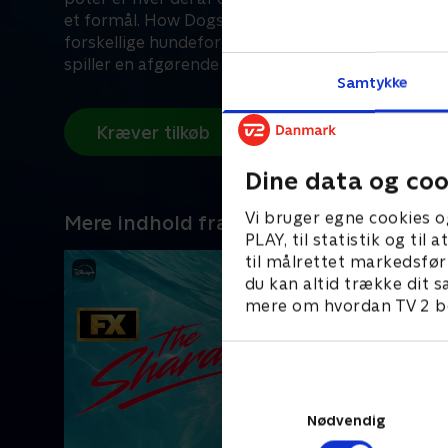
et formål. How Dogs Got Their Shapes kaster lys 
forskellige hundeformer og forklarer, hvordan hv
spiller en afgørende rolle i særlige hunderacers ev
Samtykke
historie og adfærd.
Kræver tilkøb
Dine data og coo
Vi bruger egne cookies o
Mere indhold fra Disney+
PLAY, til statistik og ti
til målrettet markedsfør
du kan altid trække dit s
mere om hvordan TV 2 be
Nødvendig