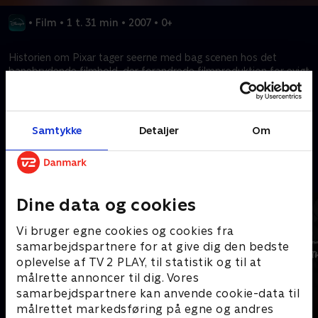
•
Film
•
1 t. 31 min
•
2007
•
0+
Historien om Pixar tager seerne med bag scenen hos det
banebrydende filmhold, der forandrede filmproduktion for evigt
med en ny generation af animation.
Kræver tilkøb
Samtykke
Detaljer
Om
Mere indhold fra Disney+
Dine data og cookies
Vi bruger egne cookies og cookies fra
samarbejdspartnere for at give dig den bedste
oplevelse af TV 2 PLAY, til statistik og til at
målrette annoncer til dig. Vores
samarbejdspartnere kan anvende cookie-data til
målrettet markedsføring på egne og andres