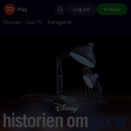
Log ind
Prøv nu
Forside
Live TV
Kategorier