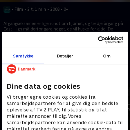
•
Film
•
2 t. 1 min
•
2008
•
0+
Afgangseksamen er lige rundt om hjørnet, og tredje årgang på
East High må derfor gøre noget, de vil huske for altid. De
sætter en forårsmusical op, der afspejler deres håb og frygt for
fremtiden.
Samtykke
Detaljer
Om
Kræver tilkøb
Mere indhold fra Disney+
Dine data og cookies
Vi bruger egne cookies og cookies fra
samarbejdspartnere for at give dig den bedste
oplevelse af TV 2 PLAY, til statistik og til at
målrette annoncer til dig. Vores
samarbejdspartnere kan anvende cookie-data til
målrettet markedsføring på egne og andres