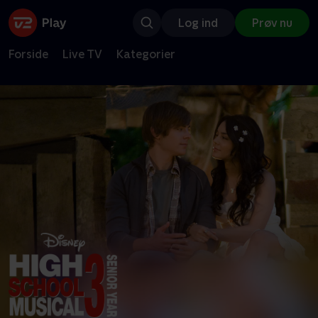
Log ind
Prøv nu
Forside
Live TV
Kategorier