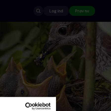
Log ind
Prøv nu