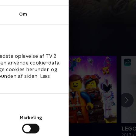
Om
edste oplevelse af TV 2
e kan anvende cookie-data
ge cookies herunder, og
 bunden af siden. Læs
Marketing
EGO filmen 2
LEGO
019 • Film • 1 t. 47 min
2017 • 