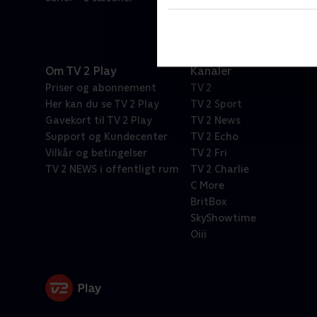
Om TV 2 Play
Kanaler
Priser og abonnement
TV 2
Her kan du se TV 2 Play
TV 2 Sport
Gavekort til TV 2 Play
TV 2 News
Support og Kundecenter
TV 2 Echo
Vilkår og betingelser
TV 2 Fri
TV 2 NEWS i offentligt rum
TV 2 Charlie
C More
BritBox
SkyShowtime
Oiii