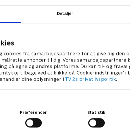
Detaljer
kies
g cookies fra samarbejdspartnere for at give dig den b
l at målrette annoncer til dig. Vores samarbejdspartner
ing på egne og andres platforme. Du kan til- og fravæl
amtykke tilbage ved at klikke på ’Cookie-indstillinger’ i
handler dine oplysninger i
TV 2s privatlivspolitik
.
Samtykkevalg
Præferencer
Statistik
Star Wars: Visions Presents - The Ninth Jedi
L
Serier • 1 sæsoner
2