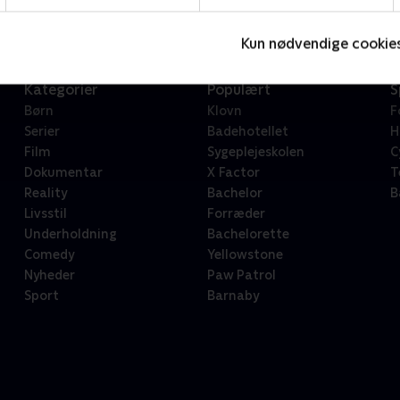
Kun nødvendige cookie
Kategorier
Populært
S
Børn
Klovn
F
Serier
Badehotellet
H
Film
Sygeplejeskolen
C
Dokumentar
X Factor
T
Reality
Bachelor
B
Livsstil
Forræder
Underholdning
Bachelorette
Comedy
Yellowstone
Nyheder
Paw Patrol
Sport
Barnaby