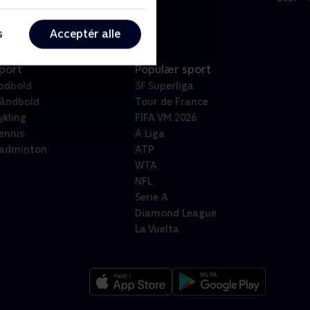
s
Acceptér alle
port
Populær sport
odbold
3F Superliga
åndbold
Tour de France
ykling
FIFA VM 2026
ennis
A Liga
adminton
ATP
WTA
NFL
Serie A
Diamond League
La Vuelta