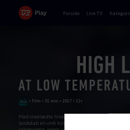
Forside
Live TV
Kategori
•
Film
•
51 min
•
2017
•
12+
Med sneklædte tinder og iskolde vinde danner Lu
landskab en unik kulisse. Sommeren summer af li
salamandre, mens vinterens kulde nærmer sig.