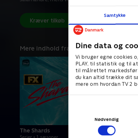
Samtykke
Kræver tilkøb
Dine data og coo
Mere indhold fra Disney+
Vi bruger egne cookies o
PLAY, til statistik og ti
til målrettet markedsfør
du kan altid trække dit s
mere om hvordan TV 2 be
Nødvendig
The Shards
Serier • 1 sæsoner