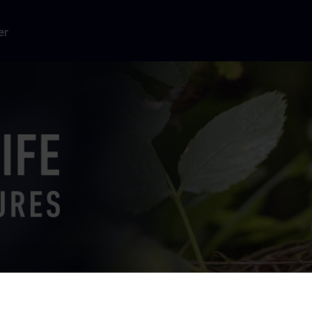
er
ngaus alpine
v med ørne og