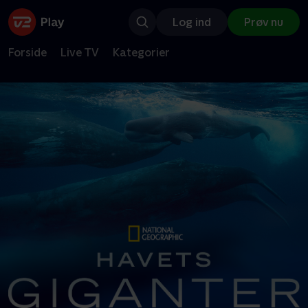
Log ind
Prøv nu
Forside
Live TV
Kategorier