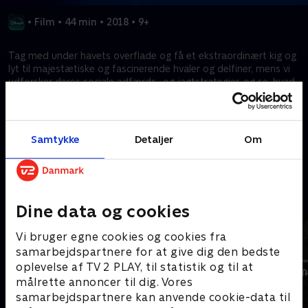
•
Film
•
44 min
•
2018
•
9+
Tag med under havets overflade og få et ekstraordinært kig og
lyt til majestætiske og fascinerende hvaler og delfiner, mens vi
udforsker deres sociale adfærds- og jagtstrategier, og se, hvad
der kan gøres for at holde verdenshavene fulde af havets
kæmper.
Samtykke
Detaljer
Om
Kræver tilkøb
Mere indhold fra Disney+
Dine data og cookies
Vi bruger egne cookies og cookies fra
samarbejdspartnere for at give dig den bedste
oplevelse af TV 2 PLAY, til statistik og til at
målrette annoncer til dig. Vores
samarbejdspartnere kan anvende cookie-data til