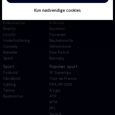
Børn
Klovn
Kun nødvendige cookies
Serier
Badehotellet
Film
Sygeplejeskolen
Dokumentar
X Factor
Reality
Bachelor
Livsstil
Forræder
Underholdning
Bachelorette
Comedy
Yellowstone
Nyheder
Paw Patrol
Sport
Barnaby
Sport
Populær sport
Fodbold
3F Superliga
Håndbold
Tour de France
Cykling
FIFA VM 2026
Tennis
A Liga
Badminton
ATP
WTA
NFL
Serie A