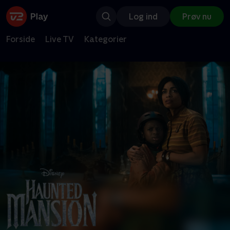
Log ind
Prøv nu
Forside
Live TV
Kategorier