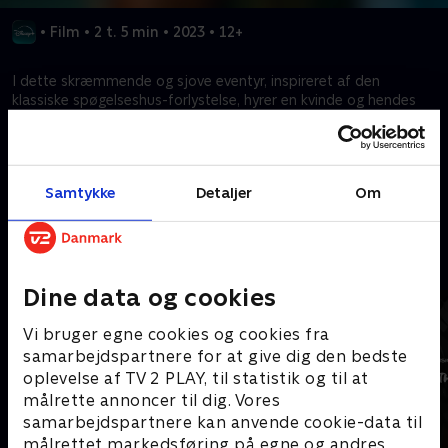
•
Film
•
2 t. 5 min
•
2023
•
12+
I dette skræmmende og sjove eventyr, inspireret af den
klassiske spøgelseshus-forlystelse, hyrer en kvinde og hendes
søn en broget flok af "spirituelle eksperter" for at befri deres
hjem for overnaturlige gæster.
Samtykke
Detaljer
Om
Kræver tilkøb
Mere indhold fra Disney+
Dine data og cookies
Vi bruger egne cookies og cookies fra
samarbejdspartnere for at give dig den bedste
oplevelse af TV 2 PLAY, til statistik og til at
målrette annoncer til dig. Vores
samarbejdspartnere kan anvende cookie-data til
målrettet markedsføring på egne og andres