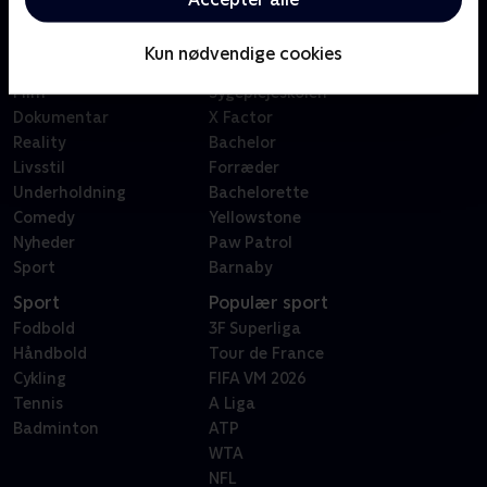
Kategorier
Populært
Børn
Klovn
Kun nødvendige cookies
Serier
Badehotellet
Film
Sygeplejeskolen
Dokumentar
X Factor
Reality
Bachelor
Livsstil
Forræder
Underholdning
Bachelorette
Comedy
Yellowstone
Nyheder
Paw Patrol
Sport
Barnaby
Sport
Populær sport
Fodbold
3F Superliga
Håndbold
Tour de France
Cykling
FIFA VM 2026
Tennis
A Liga
Badminton
ATP
WTA
NFL