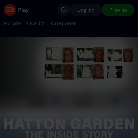
Log ind
Prøv nu
Forside
Live TV
Kategorier