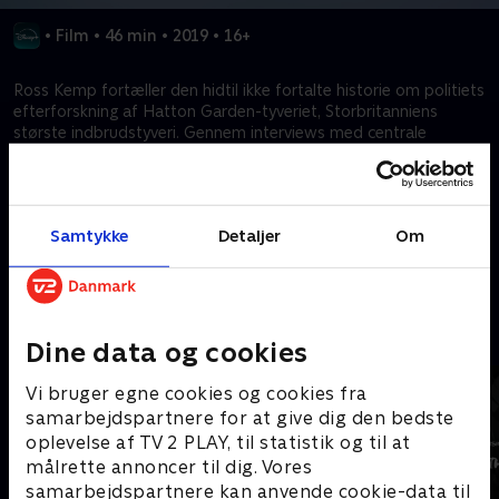
•
Film
•
46 min
•
2019
•
16+
Ross Kemp fortæller den hidtil ikke fortalte historie om politiets
efterforskning af Hatton Garden-tyveriet, Storbritanniens
største indbrudstyveri. Gennem interviews med centrale
betjente, usete politiovervågningsoptagelser og bandens
hemmeligt optagede samtaler tager filmen os med ind i en af
Flying Squads længste og mest udfordrende operationer.
Samtykke
Detaljer
Om
Kræver tilkøb
Mere indhold fra Disney+
Dine data og cookies
Vi bruger egne cookies og cookies fra
samarbejdspartnere for at give dig den bedste
oplevelse af TV 2 PLAY, til statistik og til at
målrette annoncer til dig. Vores
samarbejdspartnere kan anvende cookie-data til