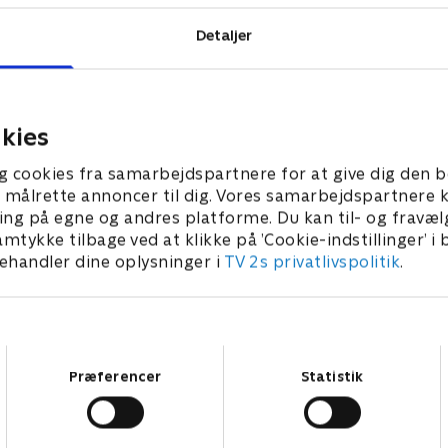
Detaljer
kies
g cookies fra samarbejdspartnere for at give dig den b
l at målrette annoncer til dig. Vores samarbejdspartner
ing på egne og andres platforme. Du kan til- og fravæl
amtykke tilbage ved at klikke på ’Cookie-indstillinger’ i
handler dine oplysninger i
TV 2s privatlivspolitik
.
Samtykkevalg
Præferencer
Statistik
Star Wars: Visions Presents - The Ninth Jedi
L
Serier • 1 sæsoner
2