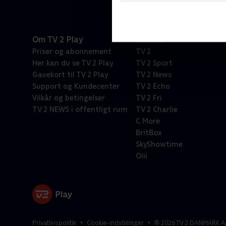
Om TV 2 Play
Kanaler
Priser og abonnement
TV 2
Her kan du se TV 2 Play
TV 2 Sport
Gavekort til TV 2 Play
TV 2 News
Support og Kundecenter
TV 2 Echo
Vilkår og betingelser
TV 2 Fri
TV 2 NEWS i offentligt rum
TV 2 Charlie
C More
BritBox
SkyShowtime
Oiii
Privatlivspolitik
Cookie-indstillinger
©
2026
TV 2 DANMARK A