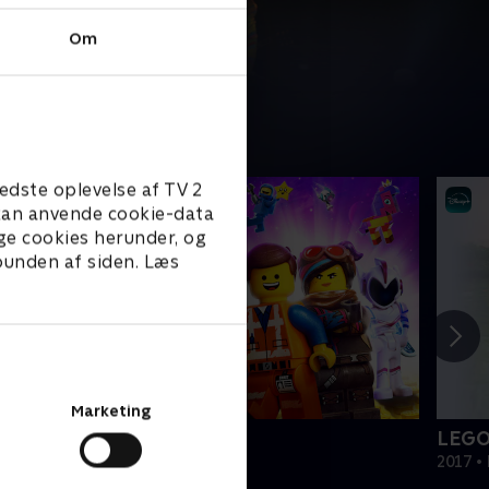
Om
edste oplevelse af TV 2
e kan anvende cookie-data
ge cookies herunder, og
 bunden af siden. Læs
Marketing
EGO filmen 2
LEGO
019 • Film • 1 t. 47 min
2017 • 