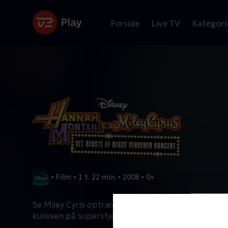
Forside
Live TV
Kategori
•
Film
•
1 t. 22 min
•
2008
•
0+
Se Miley Cyris optræde til udsolgte koncerter, og f
kulissen på superstjernens liv på turne.