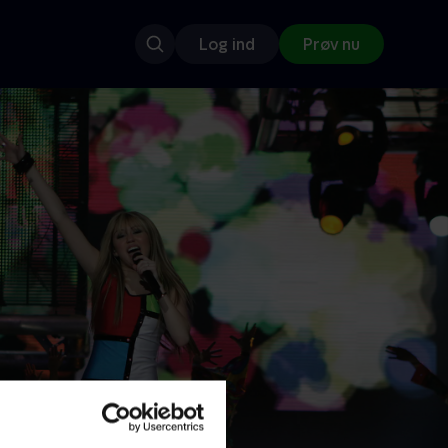
Log ind
Prøv nu