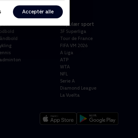
s
Acceptér alle
port
Populær sport
odbold
3F Superliga
åndbold
Tour de France
ykling
FIFA VM 2026
ennis
A Liga
adminton
ATP
WTA
NFL
Serie A
Diamond League
La Vuelta