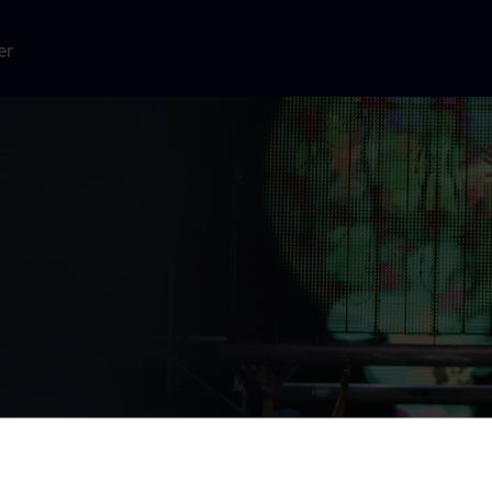
er
å et kig bag