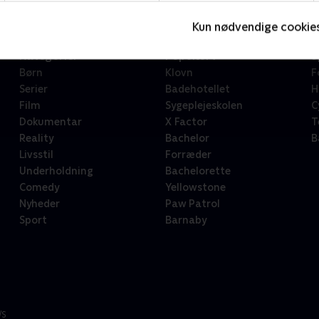
Kun nødvendige cookie
Kategorier
Populært
S
Børn
Klovn
F
Serier
Badehotellet
H
Film
Sygeplejeskolen
C
Dokumentar
X Factor
T
Reality
Bachelor
B
Livsstil
Forræder
Underholdning
Bachelorette
Comedy
Yellowstone
Nyheder
Paw Patrol
Sport
Barnaby
/S