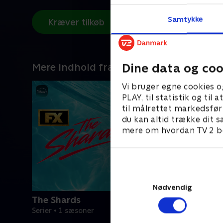
Samtykke
Kræver tilkøb
Dine data og coo
Mere indhold fra Disney+
Vi bruger egne cookies o
PLAY, til statistik og ti
til målrettet markedsfør
du kan altid trække dit s
mere om hvordan TV 2 be
Nødvendig
The Shards
Serier • 1 sæsoner