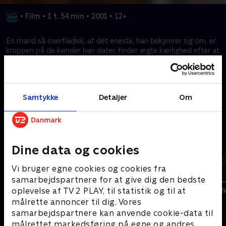
•
Film
•
1 t. 54 min
•
2001
•
12+
En mand så overfladisk, at det eneste, han bekymrer sig om, er
kroppen på de kvinder han dater, finder ægte kærlighed efter at
være blevet hypnotiseret til at se den skønhed, der findes selv i
de mindst fysisk tiltalende kvinder.
Samtykke
Detaljer
Om
Kræver tilkøb
Mere indhold fra Disney+
Dine data og cookies
Vi bruger egne cookies og cookies fra
samarbejdspartnere for at give dig den bedste
oplevelse af TV 2 PLAY, til statistik og til at
målrette annoncer til dig. Vores
samarbejdspartnere kan anvende cookie-data til
målrettet markedsføring på egne og andres