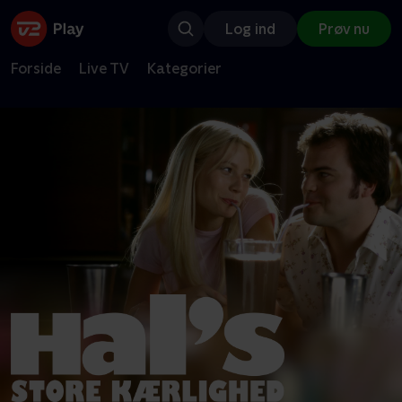
Log ind
Prøv nu
Forside
Live TV
Kategorier