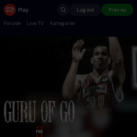
Log ind
Prøv nu
Forside
Live TV
Kategorier