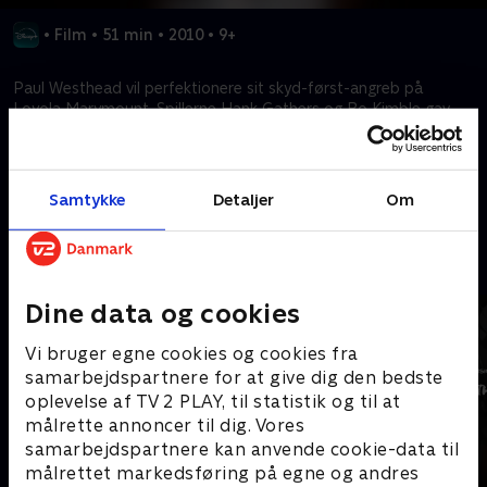
•
Film
•
51 min
•
2010
•
9+
Paul Westhead vil perfektionere sit skyd-først-angreb på
Loyola Marymount. Spillerne Hank Gathers og Bo Kimble gav
ham chancen.
Kræver tilkøb
Samtykke
Detaljer
Om
Mere indhold fra Disney+
Dine data og cookies
Vi bruger egne cookies og cookies fra
samarbejdspartnere for at give dig den bedste
oplevelse af TV 2 PLAY, til statistik og til at
målrette annoncer til dig. Vores
samarbejdspartnere kan anvende cookie-data til
målrettet markedsføring på egne og andres