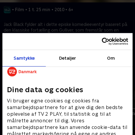
•
Film
•
1 t. 25 min
•
2010
•
6+
Jack Black fylder alt i dette episke komedieeventyr baseret på
den klassiske fortælling om Gulliver, som fremstår som en
kæmpe på en sagnomspunden ø, hvor han strander efter en
skibsulykke.
Samtykke
Detaljer
Om
Kræver tilkøb
Mere indhold fra Disney+
Dine data og cookies
Vi bruger egne cookies og cookies fra
samarbejdspartnere for at give dig den bedste
oplevelse af TV 2 PLAY, til statistik og til at
målrette annoncer til dig. Vores
samarbejdspartnere kan anvende cookie-data til
målrettet markedsføring på egne og andres