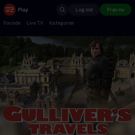
Log ind
Prøv nu
Forside
Live TV
Kategorier