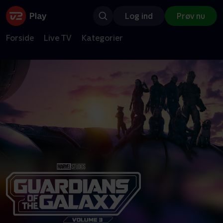
Log ind
Prøv nu
Forside
Live TV
Kategorier