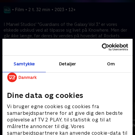
•
Film
•
2 t. 32 min
•
2023
•
12+
I Marvel Studios' "Guardians of the Galaxy Vol 3." er vores
elskede udskud ved at tilpasse sig livet på Knowhere. Men der
går ikke længe, før deres liv vendes på hovedet af Rockets
turbulente fortid. Nu må Peter Quill samle holdet og begive sig
ud på en farlig mission for at redde Rockets liv - en mission, der
kunne betyde enden på The Guardians.
Samtykke
Detaljer
Om
Kræver tilkøb
Mere indhold fra Disney+
Dine data og cookies
Vi bruger egne cookies og cookies fra
samarbejdspartnere for at give dig den bedste
oplevelse af TV 2 PLAY, til statistik og til at
målrette annoncer til dig. Vores
samarbejdspartnere kan anvende cookie-data til