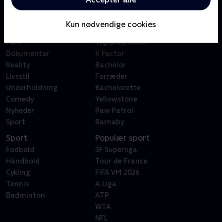
Kategorier
Populært
Børn
Klovn
Kun nødvendige cookies
Serier
Badehotellet
Film
Sygeplejeskolen
Dokumentar
X Factor
Reality
Bachelor
Livsstil
Forræder
Underholdning
Bachelorette
Comedy
Yellowstone
Nyheder
Paw Patrol
Sport
Barnaby
Sport
Populær sport
Fodbold
3F Superliga
Håndbold
Tour de France
Cykling
FIFA VM 2026
Tennis
A Liga
Badminton
ATP
WTA
NFL