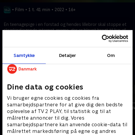
•
Film
•
1 t. 41 min
•
2022
•
16+
En teenagepige i en forstad og hendes lillebror skal stoppe et
skrækindjagende internet-meme, der er blevet bragt til live af
deres forældres hysteri.
Kræver tilkøb
Samtykke
Detaljer
Om
Mere indhold fra Disney+
Dine data og cookies
Vi bruger egne cookies og cookies fra
samarbejdspartnere for at give dig den bedste
oplevelse af TV 2 PLAY, til statistik og til at
målrette annoncer til dig. Vores
samarbejdspartnere kan anvende cookie-data til
målrettet markedsføring på egne og andres