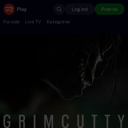
Log ind
Prøv nu
Forside
Live TV
Kategorier