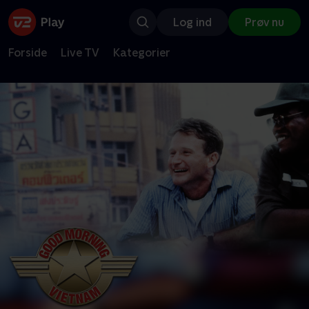
Log ind
Prøv nu
Forside
Live TV
Kategorier