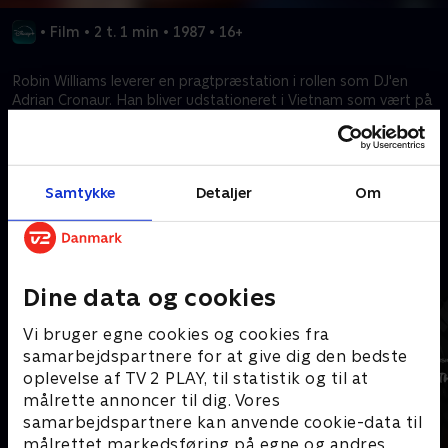
•
Film
•
2 t. 1 min
•
1987
•
16+
Robin Williams leverer en pragtpræstation i rollen som DJ'en
Adrian Cronaur. Han bliver udstationeret i Vietnam som vært på
et radioprogram, og Cronaurs morsomme talestrømme er et hit
blandt tropperne, men en hovedpine for hans overordnede.
Samtykke
Detaljer
Om
Kræver tilkøb
Mere indhold fra Disney+
Dine data og cookies
Vi bruger egne cookies og cookies fra
samarbejdspartnere for at give dig den bedste
oplevelse af TV 2 PLAY, til statistik og til at
målrette annoncer til dig. Vores
samarbejdspartnere kan anvende cookie-data til
målrettet markedsføring på egne og andres