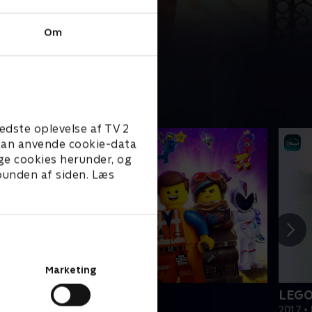
Om
edste oplevelse af TV 2
e kan anvende cookie-data
ge cookies herunder, og
 bunden af siden. Læs
Marketing
EGO filmen 2
LEGO
019 • Film • 1 t. 47 min
2017 • 