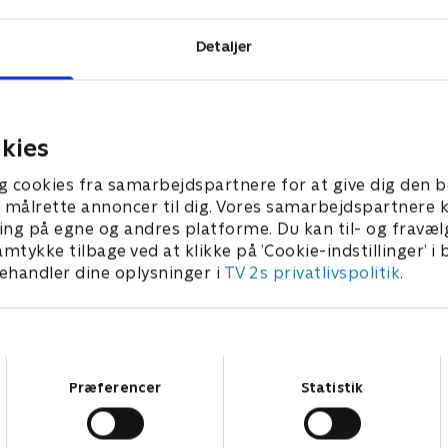
Detaljer
kies
g cookies fra samarbejdspartnere for at give dig den b
l at målrette annoncer til dig. Vores samarbejdspartner
ing på egne og andres platforme. Du kan til- og fravæl
amtykke tilbage ved at klikke på ’Cookie-indstillinger’ i
handler dine oplysninger i
TV 2s privatlivspolitik
.
Samtykkevalg
Præferencer
Statistik
Star Wars: Visions Presents - The Ninth Jedi
L
Serier • 1 sæsoner
2