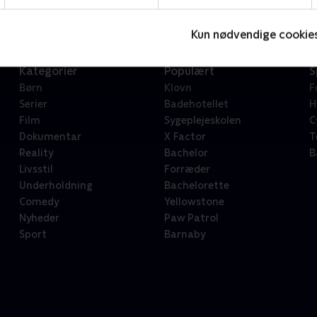
Kun nødvendige cookie
Kategorier
Populært
S
Børn
Klovn
F
Serier
Badehotellet
H
Film
Sygeplejeskolen
C
Dokumentar
X Factor
T
Reality
Bachelor
B
Livsstil
Forræder
Underholdning
Bachelorette
Comedy
Yellowstone
Nyheder
Paw Patrol
Sport
Barnaby