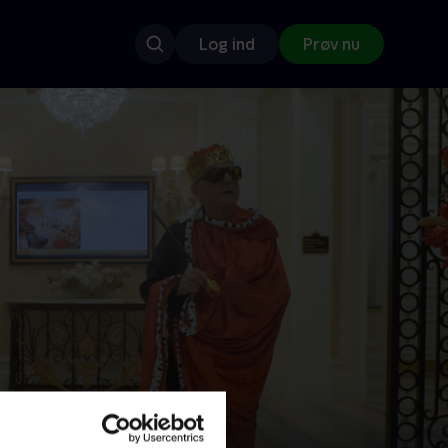
Log ind
Prøv nu