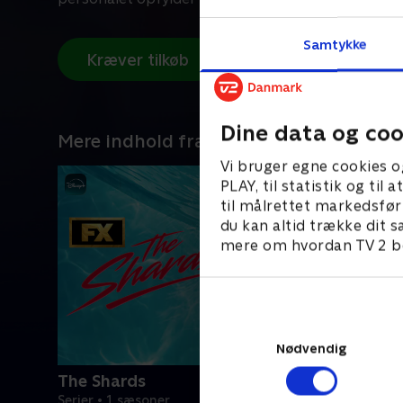
Samtykke
Kræver tilkøb
Dine data og coo
Mere indhold fra Disney+
Vi bruger egne cookies o
PLAY, til statistik og ti
til målrettet markedsfør
du kan altid trække dit s
mere om hvordan TV 2 be
Nødvendig
The Shards
Serier • 1 sæsoner