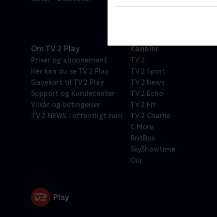
Om TV 2 Play
Kanaler
Priser og abonnement
TV 2
Her kan du se TV 2 Play
TV 2 Sport
Gavekort til TV 2 Play
TV 2 News
Support og Kundecenter
TV 2 Echo
Vilkår og betingelser
TV 2 Fri
TV 2 NEWS i offentligt rum
TV 2 Charlie
C More
BritBox
SkyShowtime
Oiii