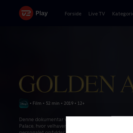
Forside
Live TV
Kategori
•
Film
•
52 min
•
2019
•
12+
Denne dokumentar viser Miamis mest luksuriøse 
Palace, hvor velhavende beboere forkæles med lu
personalet opfylder alle deres ønsker.