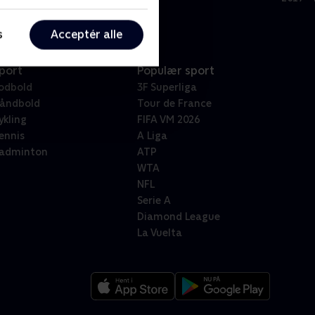
s
Acceptér alle
port
Populær sport
odbold
3F Superliga
åndbold
Tour de France
ykling
FIFA VM 2026
ennis
A Liga
adminton
ATP
WTA
NFL
Serie A
Diamond League
La Vuelta