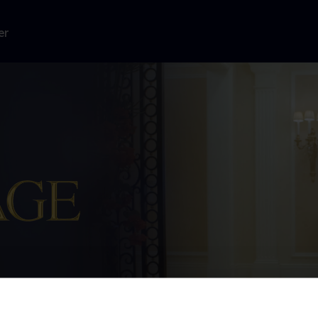
er
plejehjem, The
ksus, mens