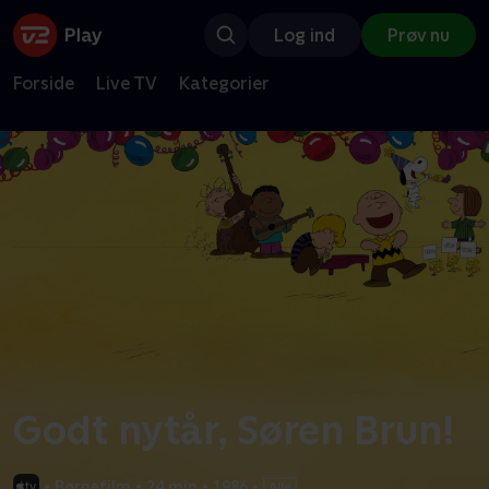
Log ind
Prøv nu
Forside
Live TV
Kategorier
Godt nytår, Søren Brun!
•
Børnefilm
•
24 min
•
1986
•