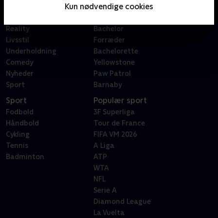
Kun nødvendige cookies
Film
Sygeplejeskolen
Dokumentar
X Factor
Reality
Bachelor
Livsstil
Forræder
Underholdning
Bachelorette
Comedy
Yellowstone
Nyheder
Paw Patrol
Sport
Barnaby
Sport
Populær sport
Fodbold
3F Superliga
Håndbold
Tour de France
Cykling
FIFA VM 2026
Tennis
A Liga
Badminton
ATP
WTA
NFL
Serie A
Diamond League
La Vuelta