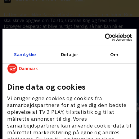
I aften løber Rikke Rasks nytårsfest af stablen, men Søren Brun
skal skrive opgave om Tolstojs roman Krig og fred. Han
forsøger desperat at blive hurtigt færdig, så han kan nå en
festlig svingom med den lille rødhårede pige.
Kræver tilkøb
Samtykke
Detaljer
Om
Mere indhold fra Apple TV
Dine data og cookies
Vi bruger egne cookies og cookies fra
samarbejdspartnere for at give dig den bedste
oplevelse af TV 2 PLAY, til statistik og til at
målrette annoncer til dig. Vores
samarbejdspartnere kan anvende cookie-data til
målrettet markedsføring på egne og andres