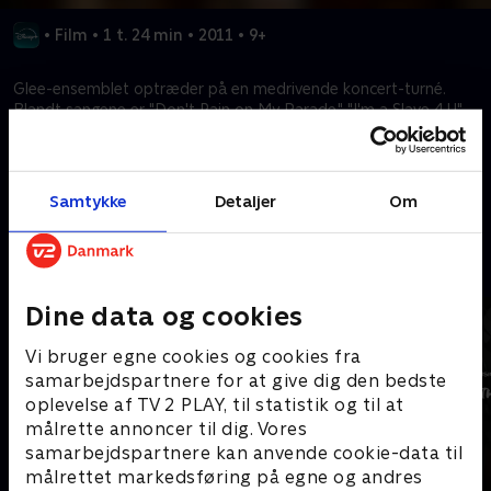
•
Film
•
1 t. 24 min
•
2011
•
9+
Glee-ensemblet optræder på en medrivende koncert-turné.
Blandt sangene er "Don't Rain on My Parade," "I'm a Slave 4 U"
og "River Deep, Mountain High."
Kræver tilkøb
Samtykke
Detaljer
Om
Mere indhold fra Disney+
Dine data og cookies
Vi bruger egne cookies og cookies fra
samarbejdspartnere for at give dig den bedste
oplevelse af TV 2 PLAY, til statistik og til at
målrette annoncer til dig. Vores
samarbejdspartnere kan anvende cookie-data til
målrettet markedsføring på egne og andres