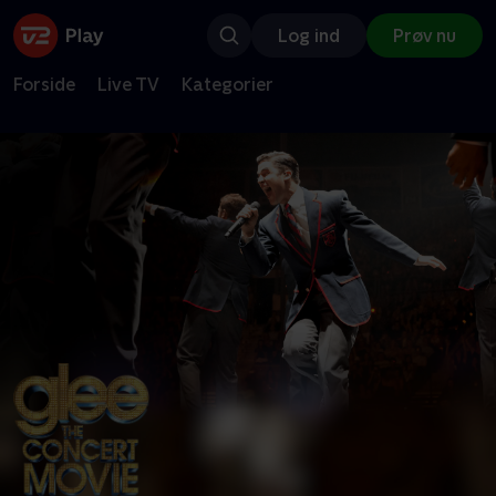
Log ind
Prøv nu
Forside
Live TV
Kategorier