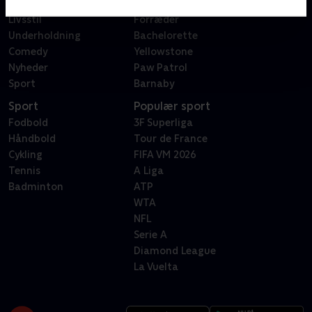
Reality
Bachelor
Livsstil
Forræder
Underholdning
Bachelorette
Comedy
Yellowstone
Nyheder
Paw Patrol
Sport
Barnaby
Sport
Populær sport
Fodbold
3F Superliga
Håndbold
Tour de France
Cykling
FIFA VM 2026
Tennis
A Liga
Badminton
ATP
WTA
NFL
Serie A
Diamond League
La Vuelta