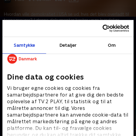
Hvordan ville demokratiet i USA se ud, hvis det blev overladt til
teenagepiger? I denne dokumentar kaster unge kvindelige
ledere fra vidt forskellige baggrunde sig ud i et dybdegående
eksperiment, hvor man opbygger en stat fra bunden.
Samtykke
Detaljer
Om
Kræver tilkøb
Mere indhold fra Apple TV
Dine data og cookies
Vi bruger egne cookies og cookies fra
samarbejdspartnere for at give dig den bedste
oplevelse af TV 2 PLAY, til statistik og til at
målrette annoncer til dig. Vores
samarbejdspartnere kan anvende cookie-data til
målrettet markedsføring på egne og andres
platforme. Du kan til- og fravælge cookies
herunder, og du kan altid trække dit samtykke