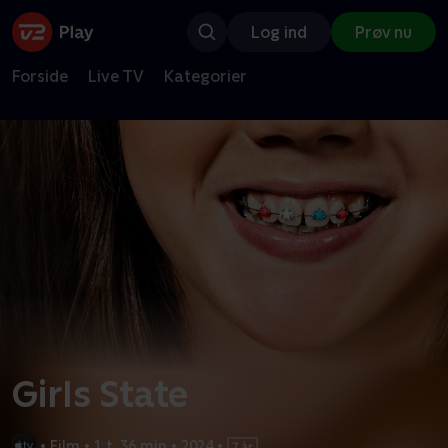
Log ind
Prøv nu
Forside
Live TV
Kategorier
Girls State
•
Film
•
1 t. 36 min
•
2024
•