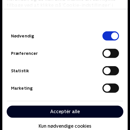
tilbage ved at klikke på ’Cookie-indstillinger’ i
bunden af siden. Læs mere om hvordan TV 2
behandler dine oplysninger i
Om TV 2 Play
Kanaler
TV 2s privatlivspolitik
.
Priser og abonnement
TV 2
Samtykkevalg
Her kan du se TV 2 Play
TV 2 Sport
Nødvendig
Gavekort til TV 2 Play
TV 2 News
Support og
TV 2 Echo
Kundecenter
Præferencer
TV 2 Fri
Vilkår og betingelser
TV 2 Charlie
TV 2 NEWS i offentligt
C More
rum
Statistik
BritBox
SkyShowtime
Marketing
Oiii
Kategorier
Populært
Børn
Klovn
Acceptér alle
Serier
Badehotellet
Film
Sygeplejeskolen
Dokumentar
X Factor
Kun nødvendige cookies