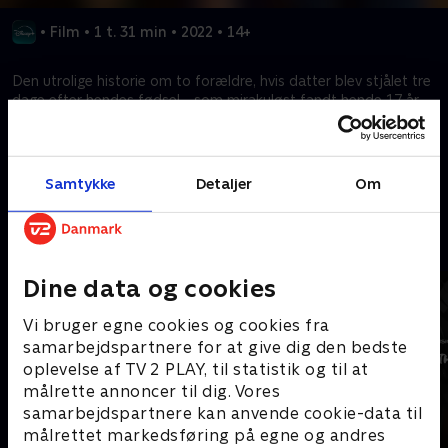
•
Film
•
1 t. 31 min
•
2022
•
14+
Den utrolige historie om to forældre, hvis datter blev stjålet tre
dage efter hendes fødsel - som mirakuløst fandt hende 17 år
senere og så mistede hende igen.
Kræver tilkøb
Samtykke
Detaljer
Om
Mere indhold fra Disney+
Dine data og cookies
Vi bruger egne cookies og cookies fra
samarbejdspartnere for at give dig den bedste
oplevelse af TV 2 PLAY, til statistik og til at
målrette annoncer til dig. Vores
samarbejdspartnere kan anvende cookie-data til
målrettet markedsføring på egne og andres