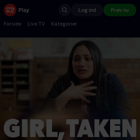
Log ind
Prøv nu
Forside
Live TV
Kategorier