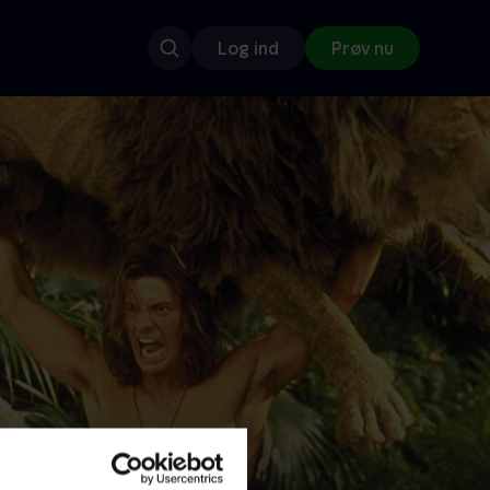
Log ind
Prøv nu