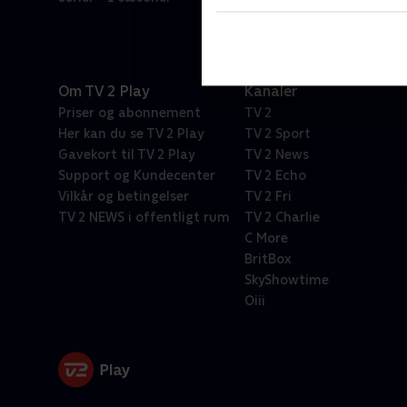
Om TV 2 Play
Kanaler
Priser og abonnement
TV 2
Her kan du se TV 2 Play
TV 2 Sport
Gavekort til TV 2 Play
TV 2 News
Support og Kundecenter
TV 2 Echo
Vilkår og betingelser
TV 2 Fri
TV 2 NEWS i offentligt rum
TV 2 Charlie
C More
BritBox
SkyShowtime
Oiii