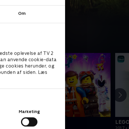
Om
edste oplevelse af TV 2
e kan anvende cookie-data
ge cookies herunder, og
 bunden af siden. Læs
Marketing
EGO filmen 2
LEGO
019 • Film • 1 t. 47 min
2017 • 