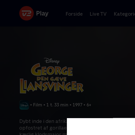
Forside
Live TV
Kategori
•
Film
•
1 t. 33 min
•
1997
•
6+
Dybt inde i den afrikanske jungle bliver babyen G
opfostret af gorillaer. George vokser op til at bli
kærlig klodsmajor med en regnskov fuld af dyreve