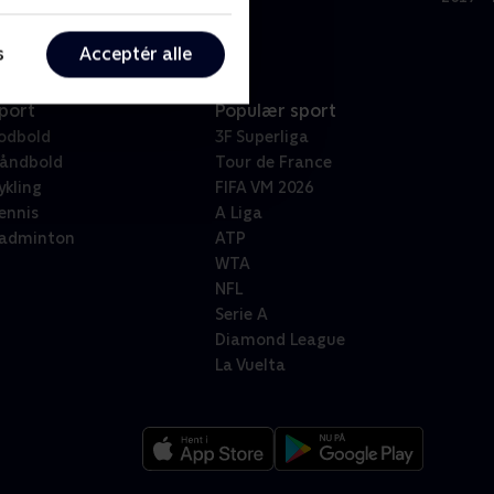
s
Acceptér alle
port
Populær sport
odbold
3F Superliga
åndbold
Tour de France
ykling
FIFA VM 2026
ennis
A Liga
adminton
ATP
WTA
NFL
Serie A
Diamond League
La Vuelta