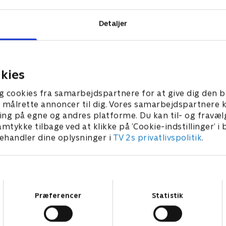
Detaljer
kies
g cookies fra samarbejdspartnere for at give dig den b
l at målrette annoncer til dig. Vores samarbejdspartner
ing på egne og andres platforme. Du kan til- og fravæl
amtykke tilbage ved at klikke på ’Cookie-indstillinger’ i
handler dine oplysninger i
TV 2s privatlivspolitik
.
Samtykkevalg
Præferencer
Statistik
Star Wars: Visions Presents - The Ninth Jedi
L
Serier • 1 sæsoner
2