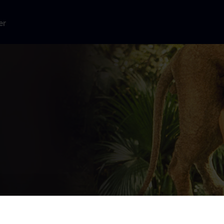
er
eorge
ve en stærk og
nner.