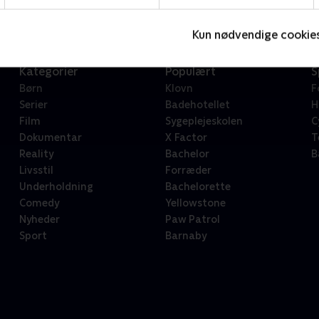
Kun nødvendige cookie
Kategorier
Populært
S
Børn
Klovn
F
Serier
Badehotellet
H
Film
Sygeplejeskolen
C
Dokumentar
X Factor
T
Reality
Bachelor
B
Livsstil
Forræder
Underholdning
Bachelorette
Comedy
Yellowstone
Nyheder
Paw Patrol
Sport
Barnaby