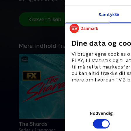
Samtykke
Kræver tilkøb
Dine data og coo
Mere indhold fra Disney+
Vi bruger egne cookies o
PLAY, til statistik og ti
til målrettet markedsfør
du kan altid trække dit s
mere om hvordan TV 2 be
Nødvendig
The Shards
Serier • 1 sæsoner