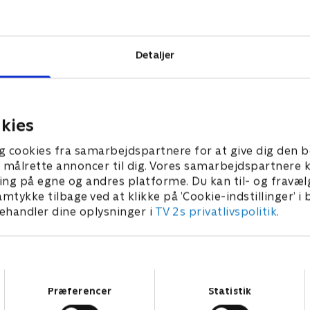
ollega
søger at
miliemedlem ser
Detaljer
kies
g cookies fra samarbejdspartnere for at give dig den b
l at målrette annoncer til dig. Vores samarbejdspartner
ing på egne og andres platforme. Du kan til- og fravæl
amtykke tilbage ved at klikke på ’Cookie-indstillinger’ i
handler dine oplysninger i
TV 2s privatlivspolitik
.
Samtykkevalg
Præferencer
Statistik