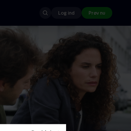
Log ind
Prøv nu