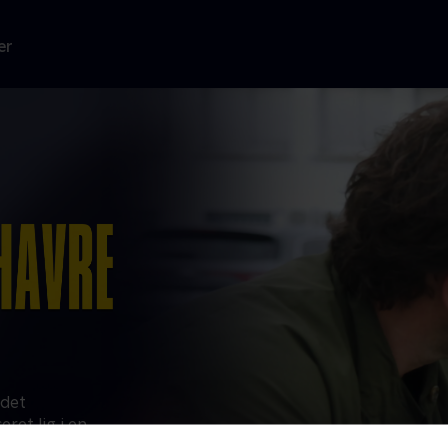
er
 det
ret lig i en
iver sendt ud