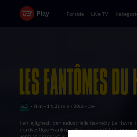
Forside
Live TV
Kategori
•
Film
•
1 t. 31 min
•
2018
•
16+
I en lejlighed i den industrielle havneby, Le Havre, i
nordvestlige Frankrig bliver der fundet et mumifice
ventilationsskakt. Kriminalbetjent Ariane Salles bl