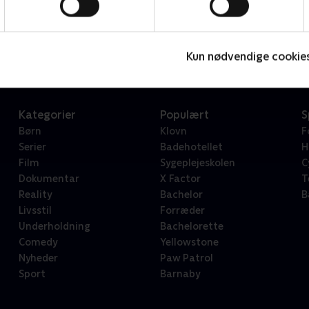
Star Wars: Visions Presents - The Ninth Jedi
L
Serier • 1 sæsoner
2
Kun nødvendige cookie
Kategorier
Populært
S
Børn
Klovn
F
Serier
Badehotellet
H
Film
Sygeplejeskolen
C
Dokumentar
X Factor
T
Reality
Bachelor
B
Livsstil
Forræder
Underholdning
Bachelorette
Comedy
Yellowstone
Nyheder
Paw Patrol
Sport
Barnaby