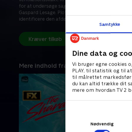
for at undersøge sagen sammen med sin ven og k
Gaspard Lesage. Plottet udvikler sig, mens de for
identificere den afdøde. Et respekteret lokalt fa
Samtykke
ud til at være involveret.
Kræver tilkøb
Dine data og coo
Vi bruger egne cookies o
Mere indhold fra Disney+
PLAY, til statistik og ti
til målrettet markedsfør
du kan altid trække dit s
mere om hvordan TV 2 be
Nødvendig