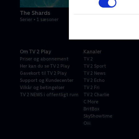
The Shards
Serier • 1 sæsoner
Om TV 2 Play
Kanaler
Priser og abonnement
TV 2
Her kan du se TV 2 Play
TV 2 Sport
Gavekort til TV 2 Play
TV 2 News
Support og Kundecenter
TV 2 Echo
Vilkår og betingelser
TV 2 Fri
TV 2 NEWS i offentligt rum
TV 2 Charlie
C More
BritBox
SkyShowtime
Oiii