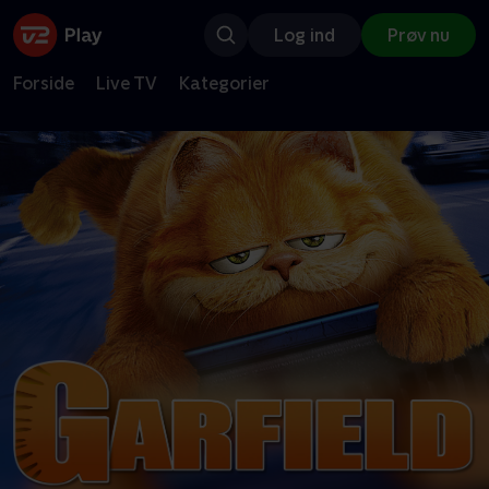
Log ind
Prøv nu
Forside
Live TV
Kategorier