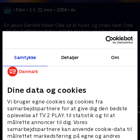
•
Film
•
1 t. 22 min
•
2004
•
6+
En jaloux Garfield lokker Odie ud af huset, og straks farer Odie
vild. Da Garfield opdager, at Odie er i fare, skynder han sig af
sted, med maven fuld af lasagne, for at redde ham.
Kræver tilkøb
Samtykke
Detaljer
Om
Mere indhold fra Disney+
Dine data og cookies
Vi bruger egne cookies og cookies fra
samarbejdspartnere for at give dig den bedste
oplevelse af TV 2 PLAY, til statistik og til at
målrette annoncer til dig. Vores
samarbejdspartnere kan anvende cookie-data til
målrettet markedsføring på egne og andres