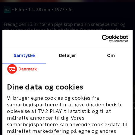
•
Film
•
1 t. 38 min
•
1977
•
6+
Fredag den 13. skifter en pige krop med sin snerpede mor og
bliver ansvarlig for en hel husholdning. Og mor står over for
enorme udfordringer i skolen, i hockey-kampen og meget mere!
Kræver tilkøb
Samtykke
Detaljer
Om
Mere indhold fra Disney+
Dine data og cookies
Vi bruger egne cookies og cookies fra
samarbejdspartnere for at give dig den bedste
oplevelse af TV 2 PLAY, til statistik og til at
målrette annoncer til dig. Vores
samarbejdspartnere kan anvende cookie-data til
målrettet markedsføring på egne og andres