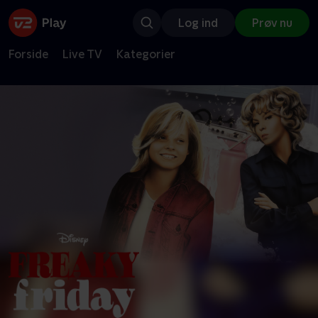
Log ind
Prøv nu
Forside
Live TV
Kategorier