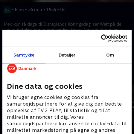
•
Film
•
55 min
•
1955
•
0+
Med kun få dage til Disneylands åbningsdag, ser Walt på de
sidste detaljer, der er nødvendige for at forsikre at parken vil
være klar.
Kræver tilkøb
Samtykke
Detaljer
Om
Mere indhold fra Disney+
Dine data og cookies
Vi bruger egne cookies og cookies fra
samarbejdspartnere for at give dig den bedste
oplevelse af TV 2 PLAY, til statistik og til at
målrette annoncer til dig. Vores
samarbejdspartnere kan anvende cookie-data til
målrettet markedsføring på egne og andres