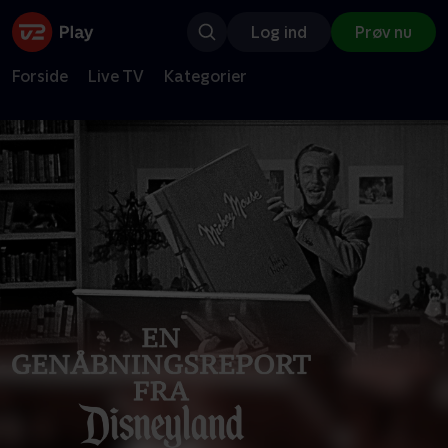
Log ind
Prøv nu
Forside
Live TV
Kategorier