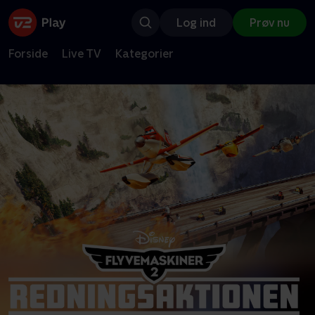
Log ind
Prøv nu
Forside
Live TV
Kategorier