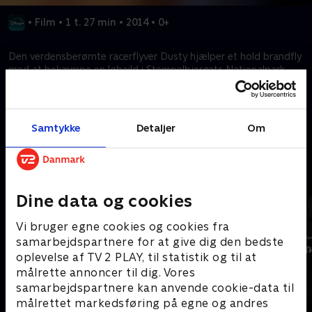
•
Film
•
1 t. 27 min
•
2014
•
0+
Den verdensberømte racerflyver Dusty hjælper et hold brandfly
med at bekæmpe en løbeild i Stempelbjergets Nationalpark.
Dusty lærer, hvad det betyder at være en ægte helt.
Kræver tilkøb
Samtykke
Detaljer
Om
Mere indhold fra Disney+
Dine data og cookies
Vi bruger egne cookies og cookies fra
samarbejdspartnere for at give dig den bedste
oplevelse af TV 2 PLAY, til statistik og til at
målrette annoncer til dig. Vores
samarbejdspartnere kan anvende cookie-data til
målrettet markedsføring på egne og andres