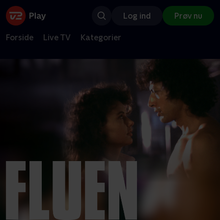
Log ind
Prøv nu
Forside
Live TV
Kategorier