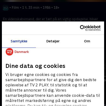
•
Film
•
1 t. 35 min
•
1986
•
18+
En videnskabsmand, der er tæt på en vigtig opdagelse, bliver
forvandlet til en flue, da hans eksperiment går galt.
Kræver tilkøb
Samtykke
Detaljer
Om
Mere indhold fra Disney+
Dine data og cookies
Vi bruger egne cookies og cookies fra
samarbejdspartnere for at give dig den bedste
oplevelse af TV 2 PLAY, til statistik og til at
målrette annoncer til dig. Vores
samarbejdspartnere kan anvende cookie-data til
målrettet markedsføring på egne og andres
The Shards
Star Wars: V
platforme. Du kan til- og fravælge cookies