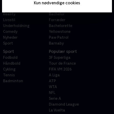
Film
Sygeplejeskolen
Kun nødvendige cookies
Dokumentar
X Factor
Reality
Bachelor
Livsstil
Forræder
Underholdning
Bachelorette
Comedy
Yellowstone
Nyheder
Paw Patrol
Sport
Barnaby
Sport
Populær sport
Fodbold
3F Superliga
Håndbold
Tour de France
Cykling
FIFA VM 2026
Tennis
A Liga
Badminton
ATP
WTA
NFL
Serie A
Diamond League
La Vuelta