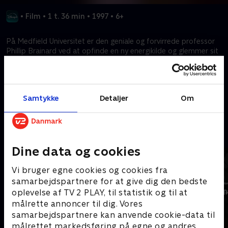
•
Film
•
1 t. 36 min
•
1997
•
6+
På Medfield Universitet er den geniale og forvirrede professor
Phillip Brainard ved at opfinde en ny energikilde og glemmer sit
eget bryllup igen. Han opfinder flubber, der har elastiske
egenskaber.
Samtykke
Detaljer
Om
Kræver tilkøb
Mere indhold fra Disney+
Dine data og cookies
Vi bruger egne cookies og cookies fra
samarbejdspartnere for at give dig den bedste
oplevelse af TV 2 PLAY, til statistik og til at
målrette annoncer til dig. Vores
samarbejdspartnere kan anvende cookie-data til
målrettet markedsføring på egne og andres