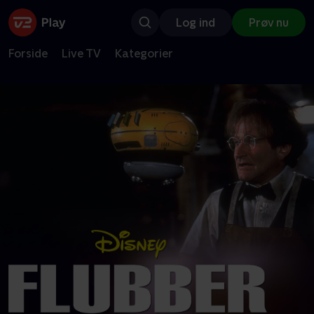
Log ind
Prøv nu
Forside
Live TV
Kategorier