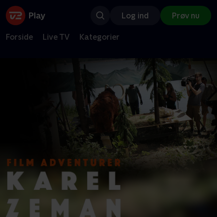
Log ind
Prøv nu
Forside
Live TV
Kategorier