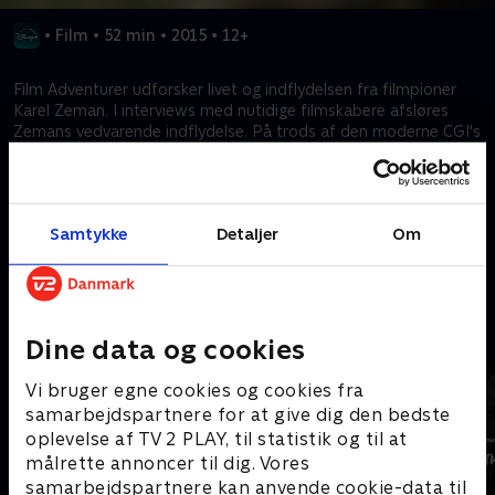
•
Film
•
52 min
•
2015
•
12+
Film Adventurer udforsker livet og indflydelsen fra filmpioner
Karel Zeman. I interviews med nutidige filmskabere afsløres
Zemans vedvarende indflydelse. På trods af den moderne CGI's
dominans skiller Zemans håndlavede verdener sig stadig ud,
som for eksempel kan ses i "The Fabulous World of Jules Verne".
Overvær moderne animatorer, som forsøger at genskabe hans
magi med traditionelle teknikker.
Samtykke
Detaljer
Om
Kræver tilkøb
Mere indhold fra Disney+
Dine data og cookies
Vi bruger egne cookies og cookies fra
samarbejdspartnere for at give dig den bedste
oplevelse af TV 2 PLAY, til statistik og til at
målrette annoncer til dig. Vores
samarbejdspartnere kan anvende cookie-data til