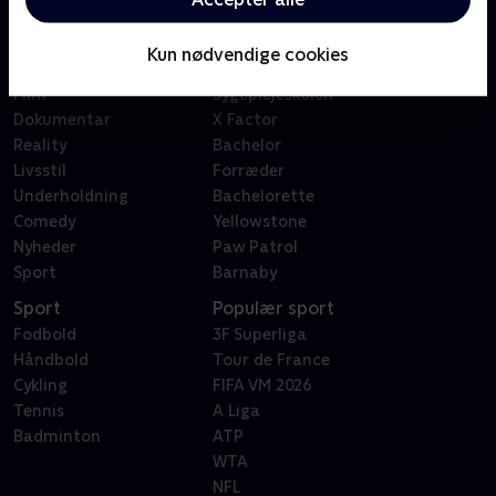
Kategorier
Populært
Børn
Klovn
Kun nødvendige cookies
Serier
Badehotellet
Film
Sygeplejeskolen
Dokumentar
X Factor
Reality
Bachelor
Livsstil
Forræder
Underholdning
Bachelorette
Comedy
Yellowstone
Nyheder
Paw Patrol
Sport
Barnaby
Sport
Populær sport
Fodbold
3F Superliga
Håndbold
Tour de France
Cykling
FIFA VM 2026
Tennis
A Liga
Badminton
ATP
WTA
NFL