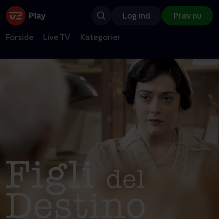
Log ind
Prøv nu
Forside
Live TV
Kategorier