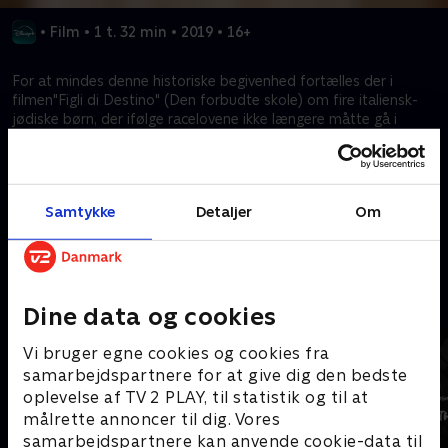
•
Film
•
1 t. 32 min
•
2019
•
16+
For at mindes denne historiske begivenhed fortælles der i
filmen"Figli di Destino" (Den forbudte skole) om fire italiensk-
jødiske børn, der ifølge racelovene ikke længere måtte gå i
skole. Programmet viser, hvad det betød for titusindvis af
mennesker, at de fra den ene dag til den anden skulle opdage,
at deres forskelligartethed lovmæssigt var blevet en synd.
Samtykke
Detaljer
Om
Kræver tilkøb
Mere indhold fra Disney+
Dine data og cookies
Vi bruger egne cookies og cookies fra
samarbejdspartnere for at give dig den bedste
oplevelse af TV 2 PLAY, til statistik og til at
målrette annoncer til dig. Vores
samarbejdspartnere kan anvende cookie-data til