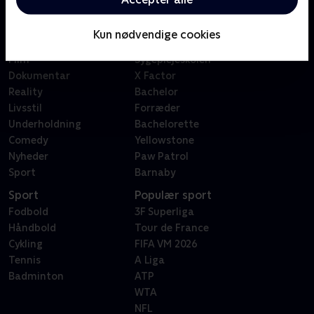
Kategorier
Populært
Børn
Klovn
Kun nødvendige cookies
Serier
Badehotellet
Film
Sygeplejeskolen
Dokumentar
X Factor
Reality
Bachelor
Livsstil
Forræder
Underholdning
Bachelorette
Comedy
Yellowstone
Nyheder
Paw Patrol
Sport
Barnaby
Sport
Populær sport
Fodbold
3F Superliga
Håndbold
Tour de France
Cykling
FIFA VM 2026
Tennis
A Liga
Badminton
ATP
WTA
NFL