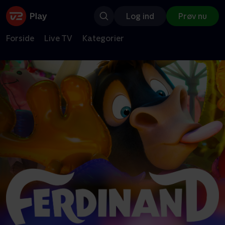
Log ind
Prøv nu
Forside
Live TV
Kategorier