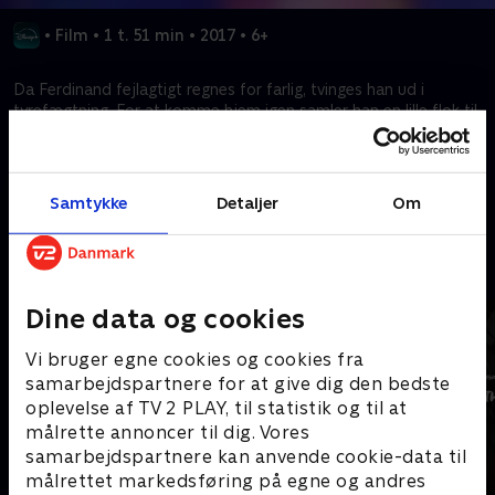
•
Film
•
1 t. 51 min
•
2017
•
6+
Da Ferdinand fejlagtigt regnes for farlig, tvinges han ud i
tyrefægtning. For at komme hjem igen samler han en lille flok til
et eventyr, som viser, at man aldrig skal skue tyren på hornene.
Kræver tilkøb
Samtykke
Detaljer
Om
Mere indhold fra Disney+
Dine data og cookies
Vi bruger egne cookies og cookies fra
samarbejdspartnere for at give dig den bedste
oplevelse af TV 2 PLAY, til statistik og til at
målrette annoncer til dig. Vores
samarbejdspartnere kan anvende cookie-data til
målrettet markedsføring på egne og andres