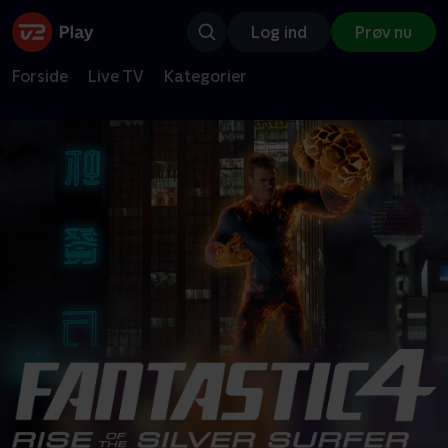
Log ind
Prøv nu
Forside
Live TV
Kategorier