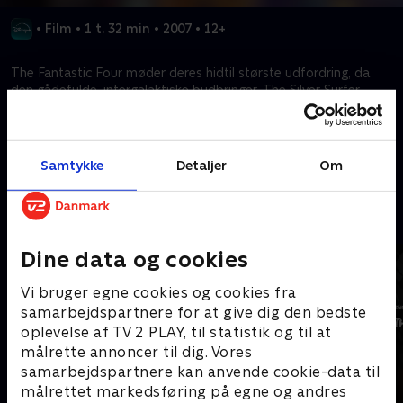
•
Film
•
1 t. 32 min
•
2007
•
12+
The Fantastic Four møder deres hidtil største udfordring, da
den gådefulde, intergalaktiske budbringer, The Silver Surfer,
kommer til Jorden for at gøre den klar til ødelæggelse.
Kræver tilkøb
Samtykke
Detaljer
Om
Mere indhold fra Disney+
Dine data og cookies
Vi bruger egne cookies og cookies fra
samarbejdspartnere for at give dig den bedste
oplevelse af TV 2 PLAY, til statistik og til at
målrette annoncer til dig. Vores
samarbejdspartnere kan anvende cookie-data til
målrettet markedsføring på egne og andres