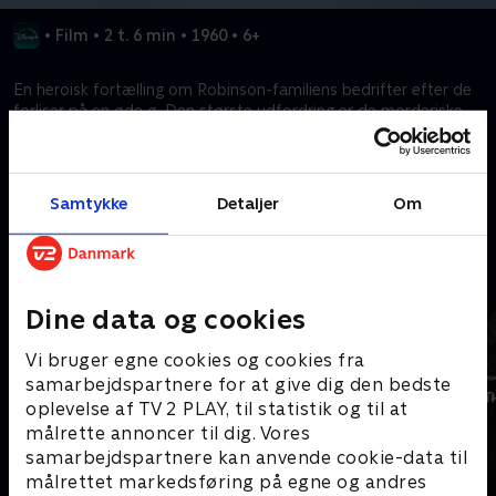
•
Film
•
2 t. 6 min
•
1960
•
6+
En heroisk fortælling om Robinson-familiens bedrifter efter de
forliser på en øde ø. Den største udfordring er de morderiske
pirater, der vil ødelægge familiens midlertidige paradis.
Kræver tilkøb
Samtykke
Detaljer
Om
Mere indhold fra Disney+
Dine data og cookies
Vi bruger egne cookies og cookies fra
samarbejdspartnere for at give dig den bedste
oplevelse af TV 2 PLAY, til statistik og til at
målrette annoncer til dig. Vores
samarbejdspartnere kan anvende cookie-data til
målrettet markedsføring på egne og andres