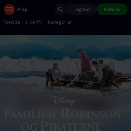
Log ind
Prøv nu
Forside
Live TV
Kategorier