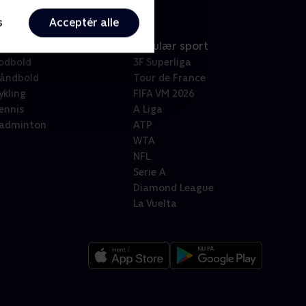
s
Acceptér alle
port
Populær sport
odbold
3F Superliga
åndbold
Tour de France
ykling
FIFA VM 2026
ennis
A Liga
adminton
ATP
WTA
NFL
Serie A
Diamond League
La Vuelta