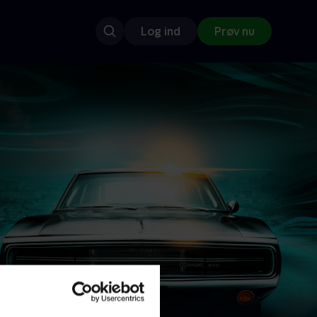
Log ind
Prøv nu