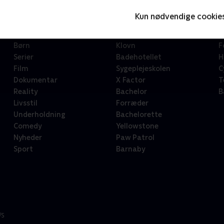
Kun nødvendige cookie
Kategorier
Populært
S
Børn
Klovn
F
Serier
Badehotellet
H
Film
Sygeplejeskolen
C
Dokumentar
X Factor
T
Reality
Bachelor
B
Livsstil
Forræder
Underholdning
Bachelorette
Comedy
Yellowstone
Nyheder
Paw Patrol
Sport
Barnaby
/S