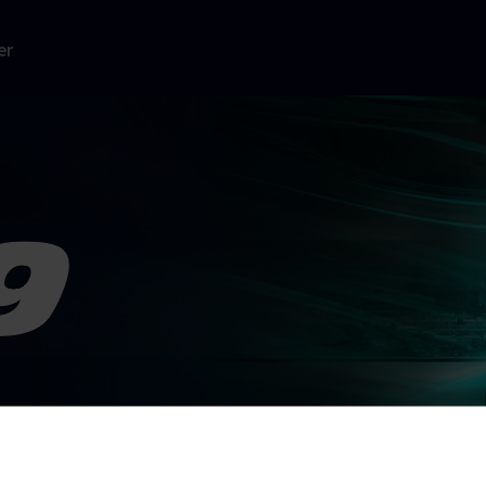
er
 overhales. Dom
re