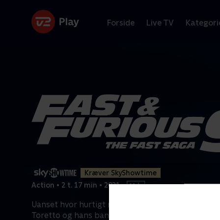
Forside
Live TV
Kategori
Kræver SkyShowtime
Action
•
2 t. 17 min
•
2021
•
Uanset hvor hurtigt man kører, kan fortiden ikke
Toretto og hans bande konfronterer en
...
Læs me