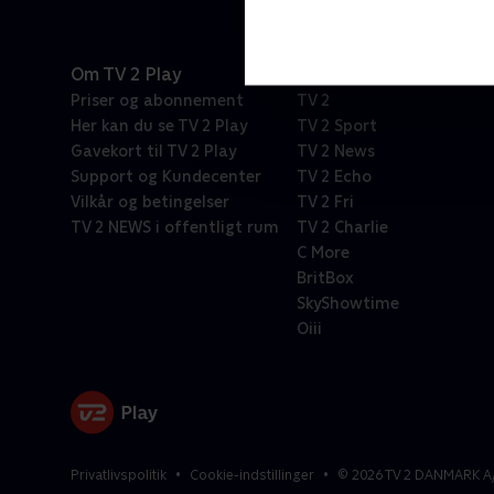
Om TV 2 Play
Kanaler
Priser og abonnement
TV 2
Her kan du se TV 2 Play
TV 2 Sport
Gavekort til TV 2 Play
TV 2 News
Support og Kundecenter
TV 2 Echo
Vilkår og betingelser
TV 2 Fri
TV 2 NEWS i offentligt rum
TV 2 Charlie
C More
BritBox
SkyShowtime
Oiii
Privatlivspolitik
Cookie-indstillinger
©
2026
TV 2 DANMARK A