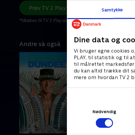
Prøv TV 2 Play*
Samtykke
*tilkøbes til TV 2 Play abonnement
Dine data og coo
Andre så også
Vi bruger egne cookies o
PLAY, til statistik og ti
til målrettet markedsfør
du kan altid trække dit s
mere om hvordan TV 2 be
Nødvendig