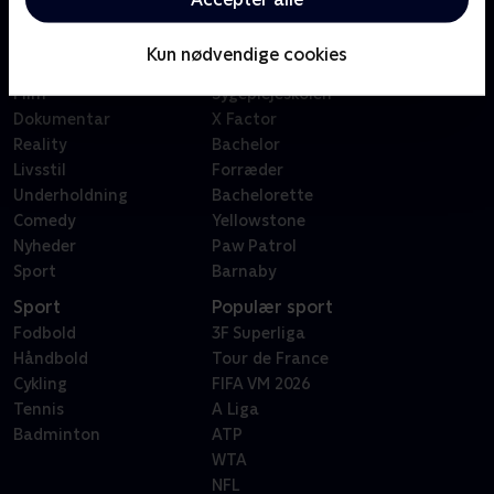
Kategorier
Populært
Børn
Klovn
Kun nødvendige cookies
Serier
Badehotellet
Film
Sygeplejeskolen
Dokumentar
X Factor
Reality
Bachelor
Livsstil
Forræder
Underholdning
Bachelorette
Comedy
Yellowstone
Nyheder
Paw Patrol
Sport
Barnaby
Sport
Populær sport
Fodbold
3F Superliga
Håndbold
Tour de France
Cykling
FIFA VM 2026
Tennis
A Liga
Badminton
ATP
WTA
NFL