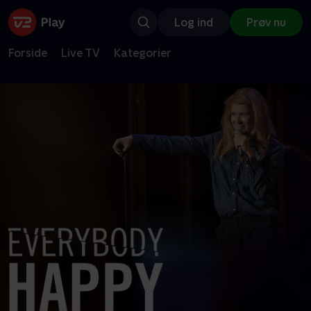
Log ind
Prøv nu
Forside
Live TV
Kategorier