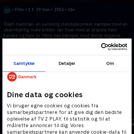
•
Film
•
1 t. 29 min
•
2016
•
16+
Ralph Hartman, en succesrig standupkomiker, kæmper mod en
ubarmhjertig, indre kritiker, der truer med at afspore hans
karriere og hans liv. Mens han kæmper mod denne negative
kraft på en hård turne, dukker et lille håb op, da han møder
Laura, der ser ud til at forstå hans kamp og tilbyder ham
chancen for at træde tilbage fra afgrunden.
Samtykke
Detaljer
Om
Kræver tilkøb
Mere indhold fra Disney+
Dine data og cookies
Vi bruger egne cookies og cookies fra
samarbejdspartnere for at give dig den bedste
oplevelse af TV 2 PLAY, til statistik og til at
målrette annoncer til dig. Vores
samarbejdspartnere kan anvende cookie-data til