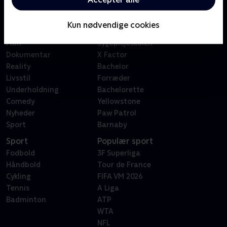
Kategorier
Populært
Børn
Klovn
Kun nødvendige cookies
Serier
Badehotellet
Film
Sygeplejeskolen
Dokumentar
X Factor
Reality
Bachelor
Livsstil
Forræder
Underholdning
Bachelorette
Comedy
Yellowstone
Nyheder
Paw Patrol
Sport
Barnaby
Sport
Populær sport
Fodbold
3F Superliga
Håndbold
Tour de France
Cykling
FIFA VM 2026
Tennis
A Liga
Badminton
ATP
WTA
NFL