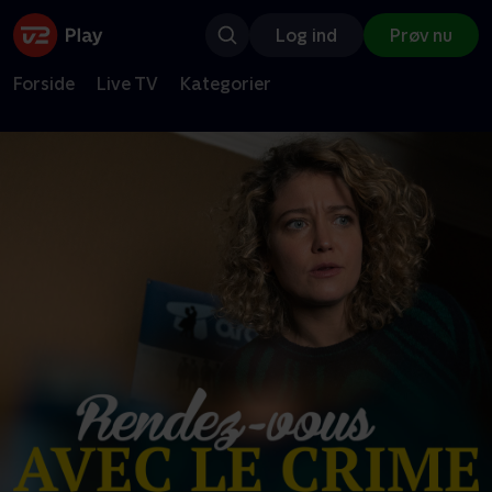
Log ind
Prøv nu
Forside
Live TV
Kategorier