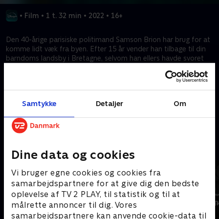
•
Film
•
1 t. 32 min
•
2022
•
16+
Den 40-årige parisiske politimand Samson Brion har brug for at
komme lidt væk fra byen. Efter 15 år vender han tilbage til din
barndoms landsby i Bretagne, selvom han ellers havde svoret
aldrig at vende tilbage. Rygterne om ham er allerede nået til
landsbyen, og en lokal kvinde beder ham straks efterforske sin
søns død.
Samtykke
Detaljer
Om
Kræver tilkøb
Mere indhold fra Disney+
Dine data og cookies
Vi bruger egne cookies og cookies fra
samarbejdspartnere for at give dig den bedste
oplevelse af TV 2 PLAY, til statistik og til at
målrette annoncer til dig. Vores
samarbejdspartnere kan anvende cookie-data til